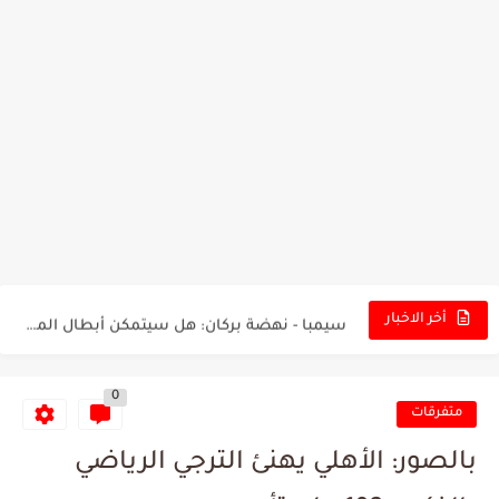
تونس - البرازيل: التشكيلة الاقرب لنسور قرطاج والقنوات الناقلة للمباراة
توقعات الذكاء الاصطناعي بسيناريو والنتيجة النهائية لمباراة الترجي وفلامنغو
سيمبا - نهضة بركان: هل سيتمكن أبطال المغرب من الحفاظ...
أخر الاخبار
كريستال بالاس - مانشستر سيتي: هل نشهد المفاجأة في كأس...
0
البرنامج الكامل لنهائي البطولة بين الاتحاد المنستيري والنادي الإفريقي
متفرقات
عرض قطري يُغري ادارة النادي الإفريقي للتخلي عن موهبتها
بالصور: الأهلي يهنئ الترجي الرياضي
المدرب التونسي المتألق معين الشعباني يكشف عن اهدافه المستقبلية