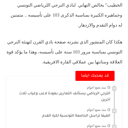
الخطيب" بخالص التهاني لنادي الترجي اللرياضي التونسي
وجماهيره الكبيرة بمناسبة الذكرى 103 على تأسيسه .. متمنين
له دوام التقدم والازدهار.
هكذا كان المنشور الذي نشرته صفحة نادي القرن لتهنئة الترجي
التونسي بمناسبة مرور 103 سنة على تأسيسه، وهذا ما يؤكد قوة
العلاقة ومتانتها بين عملاقي القارة الافريقية.
قد يعجبك ايضا
منذ بضع اعوام
الترجي الرياضي يستأنف التمارين بعودة لاعب وغياب ثلاث
آخرين
منذ بضع اعوام
الفيفا تراسل الجامعة التونسية لكرة القدم
منذ بضع اعوام