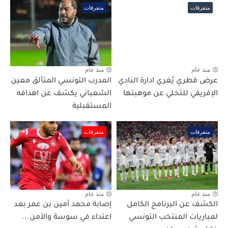
متفرقات
متفرقات
منذ عام
منذ عام
عرض قطري يُغري ادارة النادي
المدرب التونسي المتألق معين
الإفريقي للتخلي عن موهبتها
الشعباني يكشف عن اهدافه
المستقبلية
متفرقات
متفرقات
منذ عام
منذ عام
الكشف عن البرنامج الكامل
إصابة محمد أمين بن عمر بعد
لمباريات المنتخب التونسي
اعتداء في سوسة والأمن...