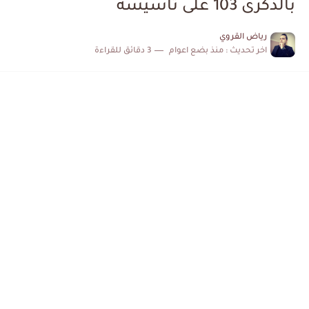
بالذكرى 103 على تأسيسه
الكشف عن البرنامج الكامل لمباريات المنتخب التونسي خلال شهر جوان
رياض القروي
اخر تحديث :
منذ بضع اعوام
3 دقائق للقراءة
إصابة محمد أمين بن عمر بعد اعتداء في سوسة والأمن...
كابتن مانشستر يونايتد يدعم حنبعل المجبري