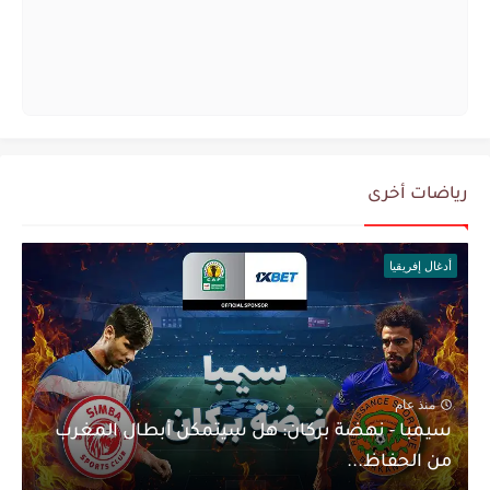
رياضات أخرى
أدغال إفريقيا
منذ عام
سيمبا - نهضة بركان: هل سيتمكن أبطال المغرب
من الحفاظ...