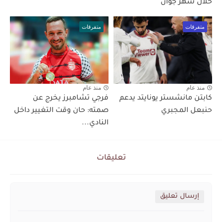
خلال شهر جوان
متفرقات
متفرقات
منذ عام
منذ عام
كابتن مانشستر يونايتد يدعم
فرجي تشامبرز يخرج عن
حنبعل المجبري
صمته: حان وقت التغيير داخل
النادي...
تعليقات
إرسال تعليق