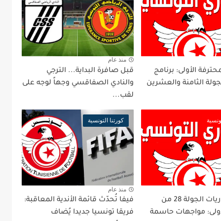
منذ عام
محترفة الأولى: برنامج
قبل صافرة البداية... الترجي
جولة الثامنة والعشرين
والنادي الصفاقسي وجهاً لوجه على
لقب...
ونسية
كورتنا التونسية
منذ عام
برنامج مباريات الجولة 28 من
فيفا تُحدّث قائمة الأندية المعاقبة:
لأولى: مواجهات حاسمة
فريقا تونسيا جديدا يُضاف