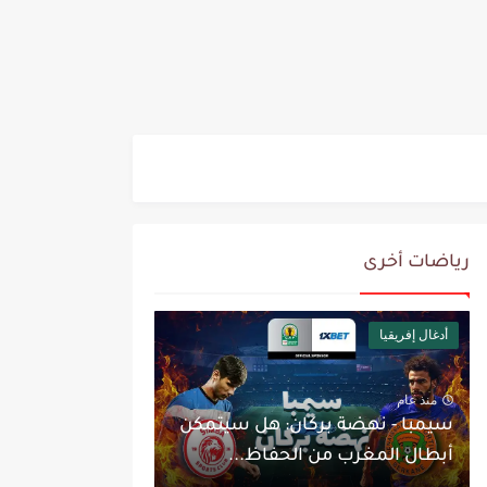
رياضات أخرى
أدغال إفريقيا
منذ عام
سيمبا - نهضة بركان: هل سيتمكن
أبطال المغرب من الحفاظ...