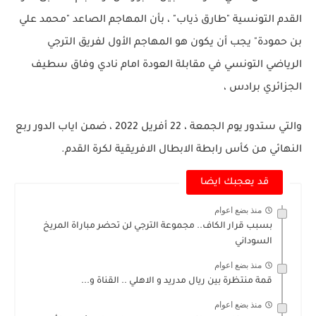
القدم التونسية "طارق ذياب" ، بأن المهاجم الصاعد "محمد علي
بن حمودة" يجب أن يكون هو المهاجم الأول لفريق الترجي
الرياضي التونسي في مقابلة العودة امام نادي وفاق سطيف
الجزائري برادس ،
والتي ستدور يوم الجمعة ، 22 أفريل 2022 ، ضمن اياب الدور ربع
النهائي من كأس رابطة الابطال الافريقية لكرة القدم.
قد يعجبك ايضا
منذ بضع اعوام
بسبب قرار الكاف.. مجموعة الترجي لن تحضر مباراة المريخ
السوداني
منذ بضع اعوام
قمة منتظرة بين ريال مدريد و الاهلي .. القناة و...
منذ بضع اعوام