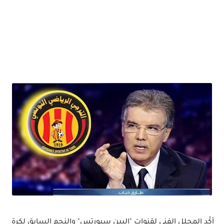
أكّد المحلل الفني لقنوات "البين سبورتس" والنجم السابق لكرة