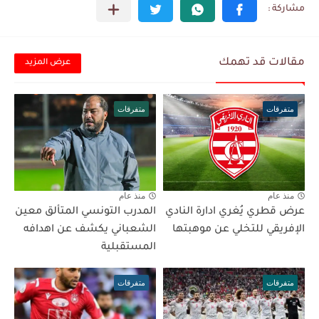
مقالات قد تهمك
عرض المزيد
متفرقات
متفرقات
منذ عام
منذ عام
عرض قطري يُغري ادارة النادي
المدرب التونسي المتألق معين
الإفريقي للتخلي عن موهبتها
الشعباني يكشف عن اهدافه
المستقبلية
متفرقات
متفرقات