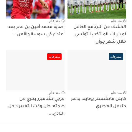
منذ عام
منذ عام
الكشف عن البرنامج الكامل
إصابة محمد أمين بن عمر بعد
لمباريات المنتخب التونسي
اعتداء في سوسة والأمن...
خلال شهر جوان
متفرقات
متفرقات
منذ عام
منذ عام
كابتن مانشستر يونايتد يدعم
فرجي تشامبرز يخرج عن
حنبعل المجبري
صمته: حان وقت التغيير داخل
النادي...