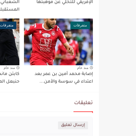
الإفريقي للتخلي عن موهبتها
الشعباني
المستقبلي
متفرقات
متفرقات
منذ عام
منذ عام
إصابة محمد أمين بن عمر بعد
كابتن مان
اعتداء في سوسة والأمن...
حنبعل الم
تعليقات
إرسال تعليق