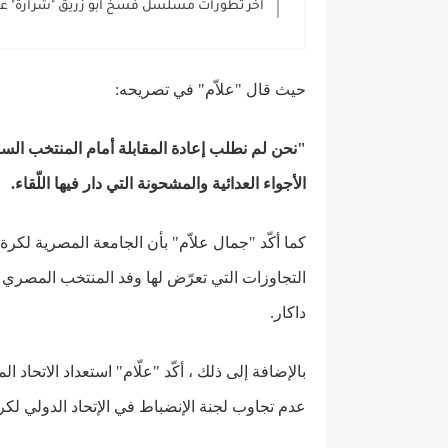
آخر تطورات مسلسل فسخ ابو زريق "شرارة" عقد
حيث قال "علاّم" في تصريحه:
"نحن لم نطلب إعادة المقابلة أمام المنتخب السن
الأجواء العدائية والمشحونة التي دار فيها اللّقاء.
كما أكّد "جمال علاّم" بأن الجامعة المصرية لكرة
التجاوزات التي تعرّض لها وفد المنتخب المصري خ
داكار.
بالإضافة إلى ذلك ، أكّد "علّام" استعداد الاتحاد
عدم تجاوب لجنة الإنضباط في الإتحاد الدولي لكرة