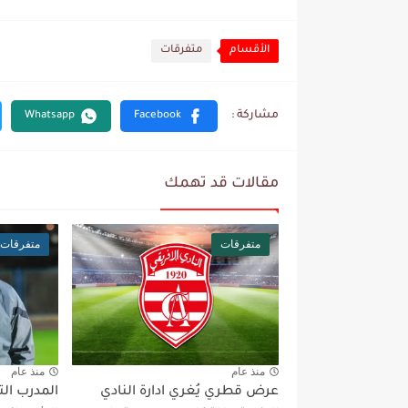
الأقسام
متفرقات
مقالات قد تهمك
متفرقات
متفرقات
منذ عام
منذ عام
عرض قطري يُغري ادارة النادي
المدرب ال