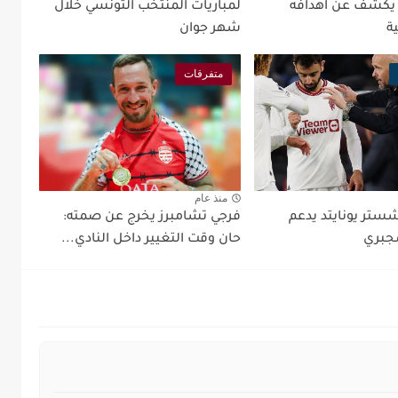
 يكشف عن اهدافه
لمباريات المنتخب التونسي خلال
ة
شهر جوان
متفرقات
منذ عام
شستر يونايتد يدعم
فرجي تشامبرز يخرج عن صمته:
جبري
حان وقت التغيير داخل النادي...