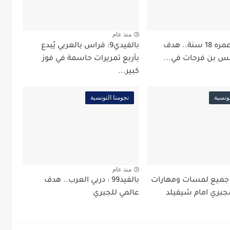
منذ عام
بالفيد99: عمره 18 سنة.. هدف
بالفيدي9: فراس بالعربي يُبدع
س بن فرحات في...
بأربع تمريرات حاسمة في فوز
كبير...
تونسية
نجومنا التونسية
منذ عام
لفيدي9: جميع لمسات ومهارات
بالفيد99 : دربي العرب.. هدف
جبري امام شيفيلد
عالمي للجبري