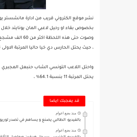
نشر موقع الكتروني قريب من ادارة مانشستر يون
بخصوص بقاء او رحيل لاعبي المان يونايتد خلال 
وصوت حتى هذه الل
، حيث يحتل الحارس دي خيا حاليا المرتبة الاولى 
يحتل المرتبة 11 بنسبة 64.1% ،
قد يعجبك ايضا
منذ بضع اعوام
بالفيديو: الطالبي يصنع و يساهم في تصدر لوريو
منذ بضع اعوام