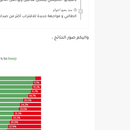
بالفيديو: الخنيسي يسجل هدفين ويواصل التألق
منذ بضع اعوام
الطالبي و مواجهة جديدة للاقتراب أكثر من صدار
واليكم صور النتائج ،