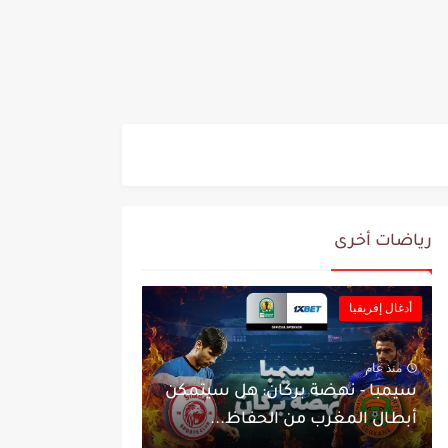
رياضات أخرى
أدغال إفريقيا
منذ عام
سيمبا - نهضة بركان: هل سيتمكن
أبطال المغرب من الحفاظ...