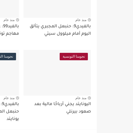
منذ عام
منذ عام
بالفيدي9: حنبعل المجبري يتألق
اليوم أمام ميلوول سيتي
مهاجم تون
نجومنا التونسية
نجومنا ال
منذ عام
منذ عام
اليونايتد يجني أرباحًا مالية بعد
با
صعود بيرنلي
حنبعل الم
يونايتد