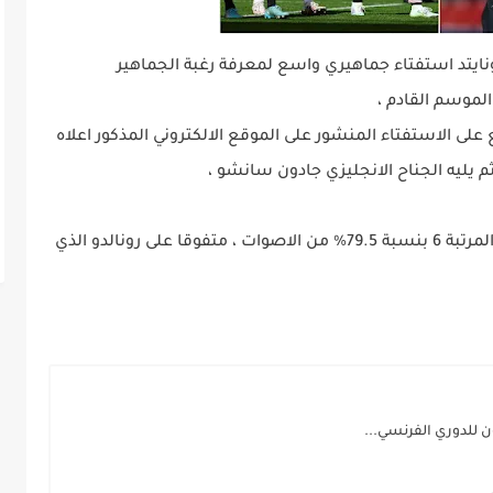
ايتد استفتاء جماهيري واسع لمعرفة رغبة الجماهير
الموسم القادم ،
حظة اكثر من 60 الف مشجع على الاستفتاء المنشور على الموقع الالكتروني المذكور اعلاه
ثم يليه الجناح الانجليزي جادون سانشو ،
واحتل اللاعب التونسي الشاب حنبعل المجبري المرتبة 6 بنسبة 79.5% من الاصوات ، متفوقا على رونالدو الذي
ن للدوري الفرنسي...