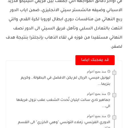
في أواخر دقائق المواجهة التي جمعت بين فريقي أتليتيكو مدريد
الاسباني وضيفه مانشستر سيتي الانجليزي، ضمن اياب الدور
ربع النهائي من منافسات دوري ابطال اوروبا لكرة القدم، والتي
انتهت بالتعادل السلبي وتأهل فريق السيتي الى الدور نصف
النهائي مستفيدا من فوزه في لقاء الذهاب بإنجلترا بنتيجة هدف
لصفر،
قد يعجبك ايضا
منذ بضع اعوام
ليونيل ميسي: الريال لم يكن الافضل في البطولة.. وكريم
بنزيما...
منذ بضع اعوام
جماهير نادي سانت ايتيان تُحدث الشغب عقب نزول فريقها
الى...
منذ بضع اعوام
الدوري الفرنسي: زملاء التونسي "وهبي الخزري" الى القسم