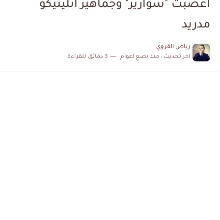
أغضبت "سواريز" وجماهير أتليتيكو
الكشف عن البرنامج الكامل لمباريات المنتخب التونسي خلال شهر جوان
مدريد
إصابة محمد أمين بن عمر بعد اعتداء في سوسة والأمن...
رياض القروي
كابتن مانشستر يونايتد يدعم حنبعل المجبري
اخر تحديث :
منذ بضع اعوام
3 دقائق للقراءة