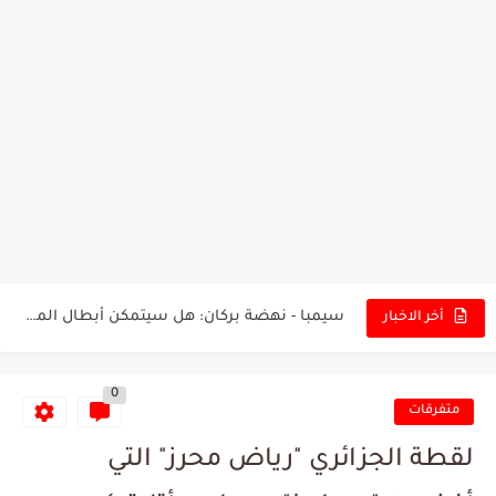
تونس - البرازيل: التشكيلة الاقرب لنسور قرطاج والقنوات الناقلة للمباراة
توقعات الذكاء الاصطناعي بسيناريو والنتيجة النهائية لمباراة الترجي وفلامنغو
سيمبا - نهضة بركان: هل سيتمكن أبطال المغرب من الحفاظ...
أخر الاخبار
كريستال بالاس - مانشستر سيتي: هل نشهد المفاجأة في كأس...
البرنامج الكامل لنهائي البطولة بين الاتحاد المنستيري والنادي الإفريقي
0
متفرقات
عرض قطري يُغري ادارة النادي الإفريقي للتخلي عن موهبتها
لقطة الجزائري "رياض محرز" التي
المدرب التونسي المتألق معين الشعباني يكشف عن اهدافه المستقبلية