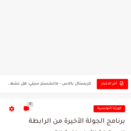
تونس - البرازيل: التشكيلة الاقرب لنسور قرطاج والقنوات الناقلة للمباراة
توقعات الذكاء الاصطناعي بسيناريو والنتيجة النهائية لمباراة الترجي وفلامنغو
سيمبا - نهضة بركان: هل سيتمكن أبطال المغرب من الحفاظ...
كريستال بالاس - مانشستر سيتي: هل نشهد المفاجأة في كأس...
أخر الاخبار
البرنامج الكامل لنهائي البطولة بين الاتحاد المنستيري والنادي الإفريقي
0
عرض قطري يُغري ادارة النادي الإفريقي للتخلي عن موهبتها
كورتنا التونسية
المدرب التونسي المتألق معين الشعباني يكشف عن اهدافه المستقبلية
برنامج الجولة الأخيرة من الرابطة
الكشف عن البرنامج الكامل لمباريات المنتخب التونسي خلال شهر جوان