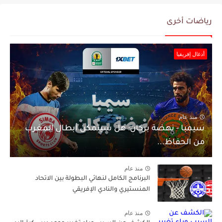
رياضات أخرى
أدغال إفريقيا
منذ عام
سيمبا - نهضة بركان: هل سيتمكن أبطال المغرب
من الحفاظ...
منذ عام
البرنامج الكامل لنهائي البطولة بين الاتحاد
المنستيري والنادي الإفريقي
منذ عام