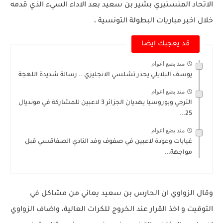
الاتحاد المنستيري بشير بن سعيد بعد الاداء السيء الذي قدمه
خلال اخبر مباريات البطولة التونسية ،
قد يعجبك ايضا
منذ بضع اعوام
يوسف البلايلي يحذر تشلسي الانجليزي .. رسالة شديدة اللهجة
منذ بضع اعوام
الترجي وبوروسيا يهديان الجزائر 3 لاعبين للمشاركة في مونديال
25...
منذ بضع اعوام
غيابات وعودة لاعبين في صفوف وفد النادي الصفاقسي قبل
مواجهة...
وقال الزواوي ان الحارس بن سعيد يعاني من مشاكل في
التوقيت و اخذ القرار عند الخروج للكرات العالية، واضاف الزواوي