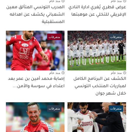
منذ عام
منذ عام
عرض قطري يُغري ادارة النادي
المدرب التونسي المتألق معين
الإفريقي للتخلي عن موهبتها
الشعباني يكشف عن اهدافه
المستقبلية
متفرقات
متفرقات
منذ عام
منذ عام
الكشف عن البرنامج الكامل
إصابة محمد أمين بن عمر بعد
لمباريات المنتخب التونسي
اعتداء في سوسة والأمن...
خلال شهر جوان
متفرقات
متفرقات