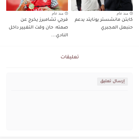
منذ عام
منذ عام
كابتن مانشستر يونايتد يدعم
فرجي تشامبرز يخرج عن
حنبعل المجبري
صمته: حان وقت التغيير داخل
النادي...
تعليقات
إرسال تعليق