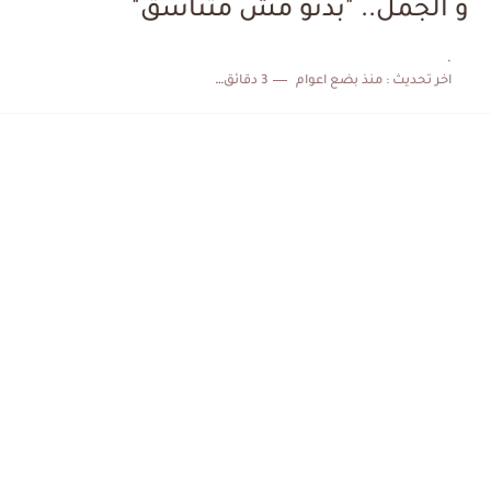
و الجمل.. "بدنو مش متناسق"
الكشف عن البرنامج الكامل لمباريات المنتخب التونسي خلال شهر جوان
.
اخر تحديث :
منذ بضع اعوام
3 دقائق للقراءة
إصابة محمد أمين بن عمر بعد اعتداء في سوسة والأمن...
كابتن مانشستر يونايتد يدعم حنبعل المجبري