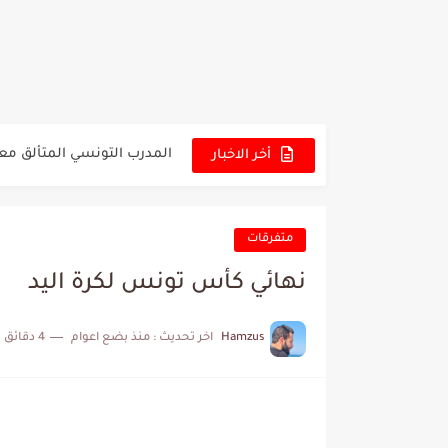
كريستال بالاس - مانشستر 
البرنامج الكامل لنهائي البطو
عرض قطري يُغري ادارة الناد
المدرب التونسي المتألق م
أخر الاخبار
الكشف عن البرنامج الكامل 
إصابة محمد أمين بن عمر بع
متفرقات
كابتن مانشستر يونايتد يدع
نهائي كأس تونس لكرة اليد
Hamzus
اخر تحديث :
منذ بضع اعوام
4 دقائق للقراءة