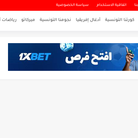
نا
اتفاقية الاستخدام
سياسة الخصوصية
كورتنا التونسية
أدغال إفريقيا
نجومنا التونسية
ميركاتو
رياضات أ
لاقرب لنسور قرطاج والقنوات الناقلة للمباراة
ناريو والنتيجة النهائية لمباراة الترجي وفلامنغو
تمكن أبطال المغرب من الحفاظ...