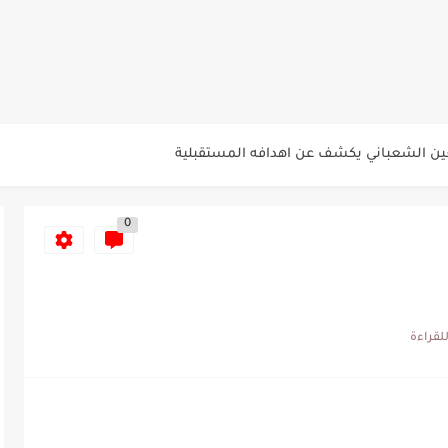
سيتي: هل نشهد المفاجأة في كأس...
لة بين الاتحاد المنستيري والنادي الإفريقي
ي الإفريقي للتخلي عن موهبتها
عين الشعباني يكشف عن اهدافه المستقبلية
لمباريات المنتخب التونسي خلال شهر جوان
0
د اعتداء في سوسة والأمن...
م حنبعل المجبري