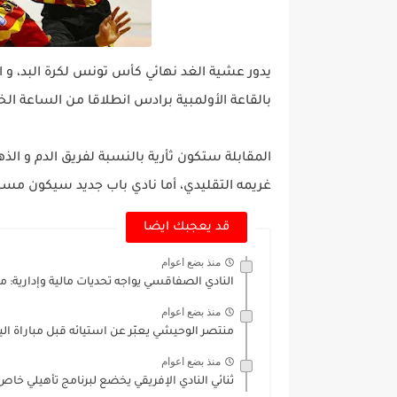
يدور عشية الغد نهائي كأس تونس لكرة البد، و ا
بالقاعة الأولمبية برادس انطلاقا من الساعة ا
المقابلة ستكون ثأرية بالنسبة لفريق الدم و الذه
غريمه التقليدي، أما نادي باب جديد سيكون مسل
قد يعجبك ايضا
منذ بضع اعوام
النادي الصفاقسي يواجه تحديات مالية وإدارية: م
منذ بضع اعوام
منتصر الوحيشي يعبّر عن استيائه قبل مباراة الي
منذ بضع اعوام
ثنائي النادي الإفريقي يخضع لبرنامج تأهيلي خاص