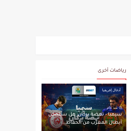
رياضات أخرى
أدغال إفريقيا
منذ عام
سيمبا - نهضة بركان: هل سيتمكن
أبطال المغرب من الحفاظ...