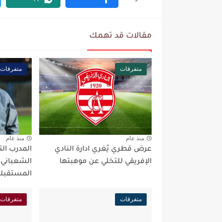
مقالات قد تهمك
متفرقات
متفرقات
منذ عام
منذ عام
عرض قطري يُغري ادارة النادي
المدرب ال
الإفريقي للتخلي عن موهبتها
الشعباني
المستقبلي
متفرقات
متفرقات