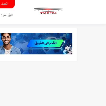
اتصل ب
الرئيسية
تونس - البرازيل: التشكيلة ا
توقعات الذكاء الاصطناعي بسي
سيمبا - نهضة بركان: هل سي