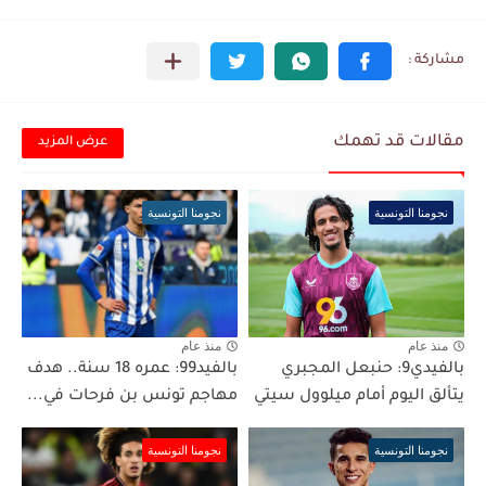
مقالات قد تهمك
عرض المزيد
نجومنا التونسية
نجومنا التونسية
منذ عام
منذ عام
بالفيدي9: حنبعل المجبري
بالفيد99: عمره 18 سنة.. هدف
يتألق اليوم أمام ميلوول سيتي
مهاجم تونس بن فرحات في...
نجومنا التونسية
نجومنا التونسية