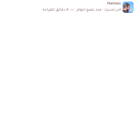
Hamzus
اخر تحديث :
منذ بضع اعوام
4 دقائق للقراءة
إصابة محمد أمين بن عمر بعد اعتداء في سوسة والأمن...
كابتن مانشستر يونايتد يدعم حنبعل المجبري