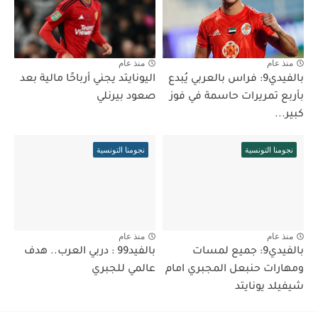
منذ عام
منذ عام
بالفيدي9: فراس بالعربي يُبدع
اليونايتد يجني أرباحًا مالية بعد
بأربع تمريرات حاسمة في فوز
صعود بيرنلي
كبير...
نجومنا التونسية
نجومنا التونسية
منذ عام
منذ عام
بالفيدي9: جميع لمسات
بالفيد99 : دربي العرب.. هدف
ومهارات حنبعل المجبري امام
عالمي للجبري
شيفيلد يونايتد