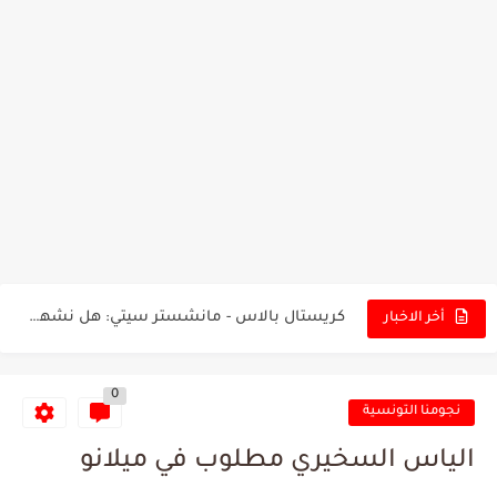
تونس - البرازيل: التشكيلة الاقرب لنسور قرطاج والقنوات الناقلة للمباراة
توقعات الذكاء الاصطناعي بسيناريو والنتيجة النهائية لمباراة الترجي وفلامنغو
سيمبا - نهضة بركان: هل سيتمكن أبطال المغرب من الحفاظ...
كريستال بالاس - مانشستر سيتي: هل نشهد المفاجأة في كأس...
أخر الاخبار
البرنامج الكامل لنهائي البطولة بين الاتحاد المنستيري والنادي الإفريقي
0
عرض قطري يُغري ادارة النادي الإفريقي للتخلي عن موهبتها
نجومنا التونسية
المدرب التونسي المتألق معين الشعباني يكشف عن اهدافه المستقبلية
الياس السخيري مطلوب في ميلانو
الكشف عن البرنامج الكامل لمباريات المنتخب التونسي خلال شهر جوان