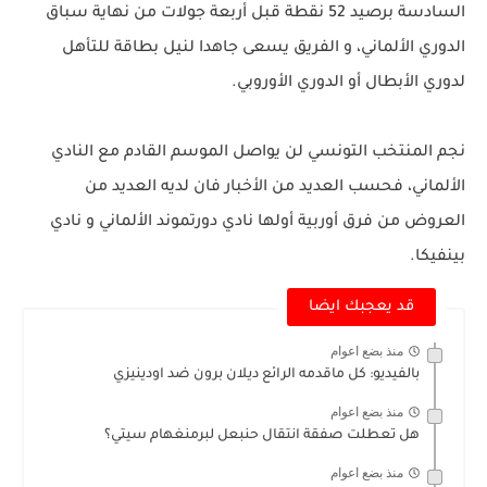
السادسة برصيد 52 نقطة قبل أربعة جولات من نهاية سباق
الدوري الألماني، و الفريق يسعى جاهدا لنيل بطاقة للتأهل
لدوري الأبطال أو الدوري الأوروبي.
نجم المنتخب التونسي لن يواصل الموسم القادم مع النادي
الألماني، فحسب العديد من الأخبار فان لديه العديد من
العروض من فرق أوربية أولها نادي دورتموند الألماني و نادي
بينفيكا.
قد يعجبك ايضا
منذ بضع اعوام
بالفيديو: كل ماقدمه الرائع ديلان برون ضد اودينيزي
منذ بضع اعوام
هل تعطلت صفقة انتقال حنبعل لبرمنغهام سيتي؟
منذ بضع اعوام