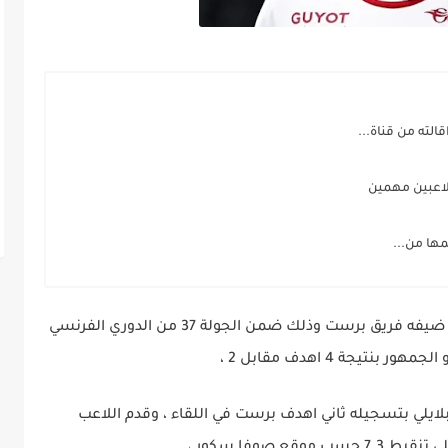
لته من قناة...
ها من...
استقبل نادي موناكو اليوم السبت 14 ماي 2022 ضيفه فريق برست وذلك ضمن الجولة 37 من الدوري الفرنسي
يجة 4 اهدف مقابل 2 ،
لايلي بتسجيله ثاني اهدف برست في اللقاء ، وقدم اللاعب