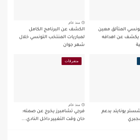
منذ عام
تونسي المتألق معين
الكشف عن البرنامج الكامل
 يكشف عن اهدافه
لمباريات المنتخب التونسي خلال
ة
شهر جوان
متفرقات
منذ عام
شستر يونايتد يدعم
فرجي تشامبرز يخرج عن صمته:
جبري
حان وقت التغيير داخل النادي...