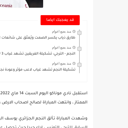
قد يعجبك ايضا
منذ بضع اعوام
طارق ذياب يكسر الصمت ويُعلّق على شائعات اقا
منذ بضع اعوام
النجم - الترجي: تشكيلة الفريقين تشهد غياب 3 لاعبين مهمين
منذ بضع اعوام
تشكيلة النجم تشهد غياب لاعب مؤثر وعودة نجم
الممتاز ، وانتهت المباراة لصالح اصحاب الارض و الجمهور بنت
وشهدت المباراة تـألق النجم الجزائري يوسف الب