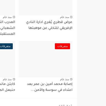
منذ عام
منذ عام
عرض قطري يُغري ادارة النادي
المدرب ال
الإفريقي للتخلي عن موهبتها
الشعباني
المستقبلي
متفرقات
متفرقات
منذ عام
منذ عام
إصابة محمد أمين بن عمر بعد
كابتن مان
اعتداء في سوسة والأمن...
حنبعل الم