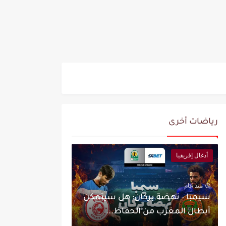
رياضات أخرى
أدغال إفريقيا
منذ عام
سيمبا - نهضة بركان: هل سيتمكن
أبطال المغرب من الحفاظ...