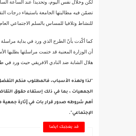
لكن وخلال نفس اليوم، وتحديدا عند الساعة الس
تضمّن فيه مطالبتها الجامعة باستيفاء درجات
للنشاط وتلافيا للمساس بالسلم الاجتماعي العام.
كما أكّدت بأنّ الطرح الذي ورد في بداية مراسلة 
أن الوزارة المعنية قد ختمت مراسلتها بطلبها ال
هلال الشابة ضد النادي الافريقي
حيث ورد في طلبه
"لذا ولهذه الأسباب، فالمطلوب منكم التفضل 
الجمعيات ، بما في ذلك اِستفاء حقوق التق
أهم شروطه صدور قرار بات في ﺇثارة جمعية هلا
الإجتماعي".
قد يعجبك ايضا