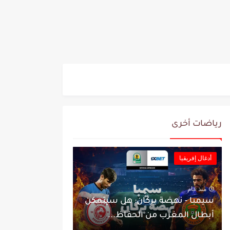
رياضات أخرى
أدغال إفريقيا
منذ عام
سيمبا - نهضة بركان: هل سيتمكن
أبطال المغرب من الحفاظ...