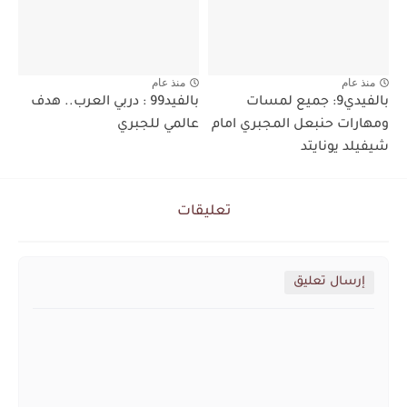
منذ عام
منذ عام
بالفيدي9: جميع لمسات
بالفيد99 : دربي العرب.. هدف
ومهارات حنبعل المجبري امام
عالمي للجبري
شيفيلد يونايتد
تعليقات
إرسال تعليق