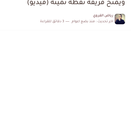
ويمنح فريقه نقطة ثمينة (فيديو)
الكشف عن البرنامج الكامل لمباريات المنتخب التونسي خلال شهر جوان
رياض القروي
اخر تحديث :
منذ بضع اعوام
3 دقائق للقراءة
إصابة محمد أمين بن عمر بعد اعتداء في سوسة والأمن...
كابتن مانشستر يونايتد يدعم حنبعل المجبري