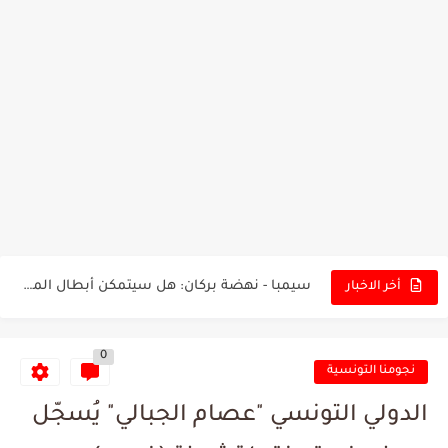
تونس - البرازيل: التشكيلة الاقرب لنسور قرطاج والقنوات الناقلة للمباراة
توقعات الذكاء الاصطناعي بسيناريو والنتيجة النهائية لمباراة الترجي وفلامنغو
سيمبا - نهضة بركان: هل سيتمكن أبطال المغرب من الحفاظ...
أخر الاخبار
كريستال بالاس - مانشستر سيتي: هل نشهد المفاجأة في كأس...
0
البرنامج الكامل لنهائي البطولة بين الاتحاد المنستيري والنادي الإفريقي
نجومنا التونسية
عرض قطري يُغري ادارة النادي الإفريقي للتخلي عن موهبتها
الدولي التونسي "عصام الجبالي" يُسجّل
المدرب التونسي المتألق معين الشعباني يكشف عن اهدافه المستقبلية