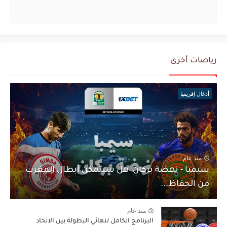
رياضات أخرى
أدغال إفريقيا
منذ عام
سيمبا - نهضة بركان: هل سيتمكن أبطال المغرب
من الحفاظ...
منذ عام
البرنامج الكامل لنهائي البطولة بين الاتحاد