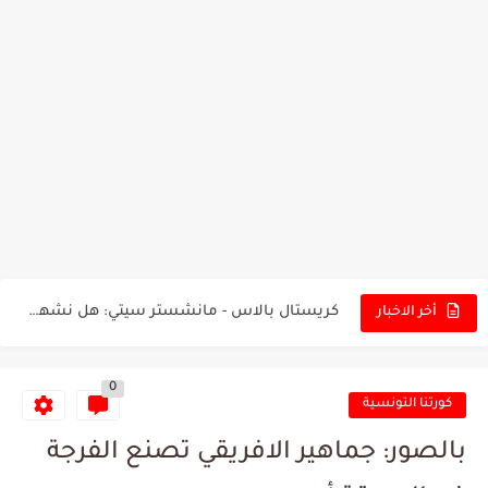
تونس - البرازيل: التشكيلة الاقرب لنسور قرطاج والقنوات الناقلة للمباراة
توقعات الذكاء الاصطناعي بسيناريو والنتيجة النهائية لمباراة الترجي وفلامنغو
سيمبا - نهضة بركان: هل سيتمكن أبطال المغرب من الحفاظ...
كريستال بالاس - مانشستر سيتي: هل نشهد المفاجأة في كأس...
أخر الاخبار
البرنامج الكامل لنهائي البطولة بين الاتحاد المنستيري والنادي الإفريقي
0
عرض قطري يُغري ادارة النادي الإفريقي للتخلي عن موهبتها
كورتنا التونسية
المدرب التونسي المتألق معين الشعباني يكشف عن اهدافه المستقبلية
بالصور: جماهير الافريقي تصنع الفرجة
الكشف عن البرنامج الكامل لمباريات المنتخب التونسي خلال شهر جوان