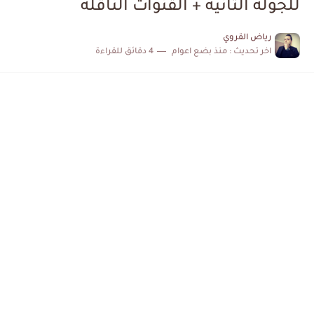
للجولة الثانية + القنوات الناقلة
الكشف عن البرنامج الكامل لمباريات المنتخب التونسي خلال شهر جوان
رياض القروي
اخر تحديث :
منذ بضع اعوام
4 دقائق للقراءة
إصابة محمد أمين بن عمر بعد اعتداء في سوسة والأمن...
كابتن مانشستر يونايتد يدعم حنبعل المجبري