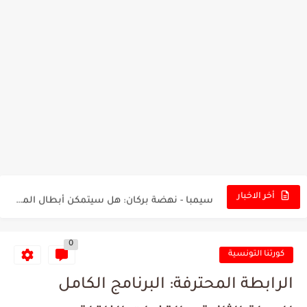
تونس - البرازيل: التشكيلة الاقرب لنسور قرطاج والقنوات الناقلة للمباراة
توقعات الذكاء الاصطناعي بسيناريو والنتيجة النهائية لمباراة الترجي وفلامنغو
سيمبا - نهضة بركان: هل سيتمكن أبطال المغرب من الحفاظ...
أخر الاخبار
كريستال بالاس - مانشستر سيتي: هل نشهد المفاجأة في كأس...
0
البرنامج الكامل لنهائي البطولة بين الاتحاد المنستيري والنادي الإفريقي
كورتنا التونسية
عرض قطري يُغري ادارة النادي الإفريقي للتخلي عن موهبتها
الرابطة المحترفة: البرنامج الكامل
المدرب التونسي المتألق معين الشعباني يكشف عن اهدافه المستقبلية