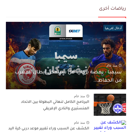
رياضات أخرى
أدغال إفريقيا
منذ عام
سيمبا - نهضة بركان: هل سيتمكن أبطال المغرب
من الحفاظ...
منذ عام
البرنامج الكامل لنهائي البطولة بين الاتحاد
المنستيري والنادي الإفريقي
منذ عام
الكشف عن السبب وراء تغيير موعد دربي كرة اليد