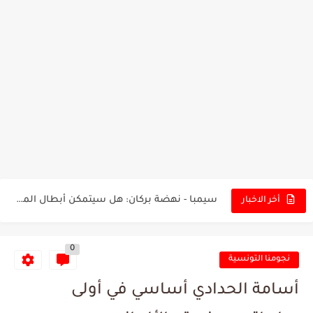
تونس - البرازيل: التشكيلة الاقرب لنسور قرطاج والقنوات الناقلة للمباراة
توقعات الذكاء الاصطناعي بسيناريو والنتيجة النهائية لمباراة الترجي وفلامنغو
سيمبا - نهضة بركان: هل سيتمكن أبطال المغرب من الحفاظ...
أخر الاخبار
كريستال بالاس - مانشستر سيتي: هل نشهد المفاجأة في كأس...
0
البرنامج الكامل لنهائي البطولة بين الاتحاد المنستيري والنادي الإفريقي
نجومنا التونسية
عرض قطري يُغري ادارة النادي الإفريقي للتخلي عن موهبتها
أسامة الحدادي أساسي في أولى
المدرب التونسي المتألق معين الشعباني يكشف عن اهدافه المستقبلية