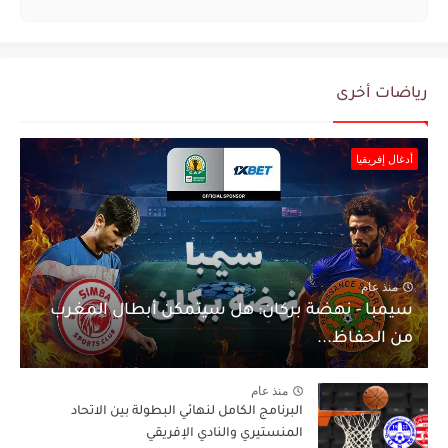
رياضات أخرى
أدغال إفريقيا
منذ عام
سيمبا - نهضة بركان: هل سيتمكن أبطال المغرب
من الحفاظ...
منذ عام
البرنامج الكامل لنهائي البطولة بين الاتحاد
المنستيري والنادي الإفريقي