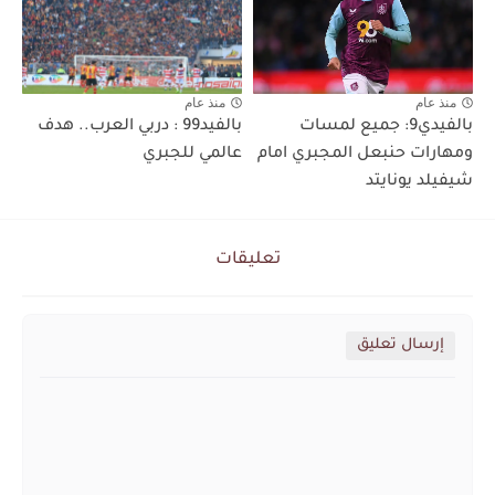
منذ عام
منذ عام
بالفيدي9: جميع لمسات
بالفيد99 : دربي العرب.. هدف
ومهارات حنبعل المجبري امام
عالمي للجبري
شيفيلد يونايتد
تعليقات
إرسال تعليق