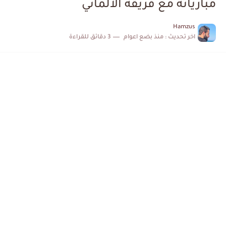
مبارياته مع فريقه الألماني
الكشف عن البرنامج الكامل لمباريات المنتخب التونسي خلال شهر جوان
Hamzus
اخر تحديث :
منذ بضع اعوام
3 دقائق للقراءة
إصابة محمد أمين بن عمر بعد اعتداء في سوسة والأمن...
كابتن مانشستر يونايتد يدعم حنبعل المجبري