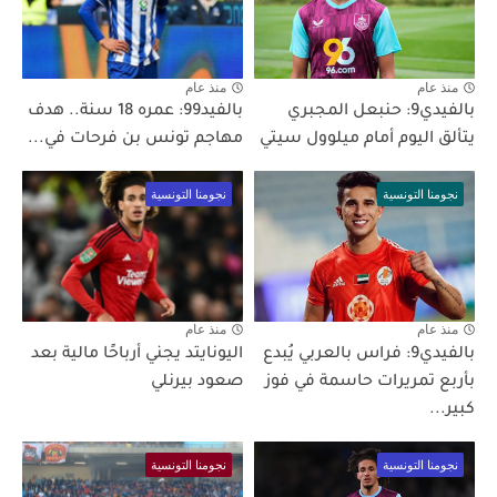
منذ عام
منذ عام
بالفيدي9: حنبعل المجبري
بالفيد99: عمره 18 سنة.. هدف
يتألق اليوم أمام ميلوول سيتي
مهاجم تونس بن فرحات في...
نجومنا التونسية
نجومنا التونسية
منذ عام
منذ عام
بالفيدي9: فراس بالعربي يُبدع
اليونايتد يجني أرباحًا مالية بعد
بأربع تمريرات حاسمة في فوز
صعود بيرنلي
كبير...
نجومنا التونسية
نجومنا التونسية