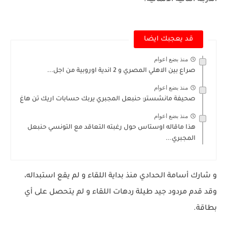
قد يعجبك ايضا
منذ بضع اعوام
صراع بين الاهلي المصري و 2 اندية اوروبية من اجل...
منذ بضع اعوام
صحيفة مانشستر: حنبعل المجبري يربك حسابات اريك تن هاغ
منذ بضع اعوام
هذا ماقاله اوستاس حول رغبته التعاقد مع التونسي حنبعل
المجبري...
و شارك أسامة الحدادي منذ بداية اللقاء و لم يقع استبداله،
وقد قدم مردود جيد طيلة ردهات اللقاء و لم يتحصل على أي
بطاقة.