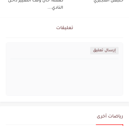
حنبعل المجبري
صمته: حان وقت التغيير داخل
النادي...
تعليقات
إرسال تعليق
رياضات أخرى