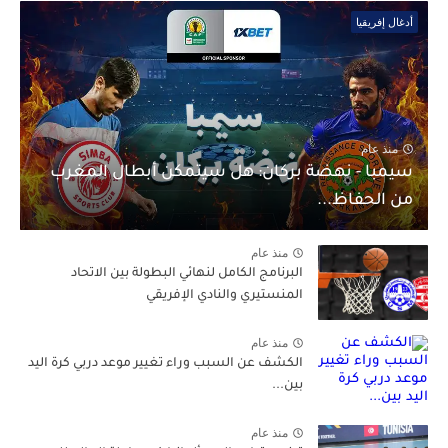
أدغال إفريقيا
منذ عام
سيمبا - نهضة بركان: هل سيتمكن أبطال المغرب
من الحفاظ...
منذ عام
البرنامج الكامل لنهائي البطولة بين الاتحاد
المنستيري والنادي الإفريقي
منذ عام
الكشف عن السبب وراء تغيير موعد دربي كرة اليد
بين...
منذ عام