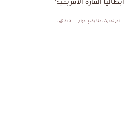
ايطاليا القارة الافريقية"
الكشف عن البرنامج الكامل لمباريات المنتخب التونسي خلال شهر جوان
.
اخر تحديث :
منذ بضع اعوام
3 دقائق للقراءة
إصابة محمد أمين بن عمر بعد اعتداء في سوسة والأمن...
كابتن مانشستر يونايتد يدعم حنبعل المجبري