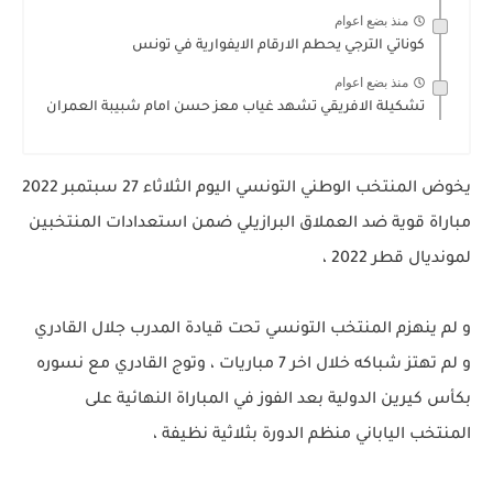
منذ بضع اعوام
كوناتي الترجي يحطم الارقام الايفوارية في تونس
منذ بضع اعوام
تشكيلة الافريقي تشهد غياب معز حسن امام شبيبة العمران
يخوض المنتخب الوطني التونسي اليوم الثلاثاء 27 سبتمبر 2022
مباراة قوية ضد العملاق البرازيلي ضمن استعدادات المنتخبين
لمونديال قطر 2022 ،
و لم ينهزم المنتخب التونسي تحت قيادة المدرب جلال القادري
و لم تهتز شباكه خلال اخر 7 مباريات ، وتوج القادري مع نسوره
بكأس كيرين الدولية بعد الفوز في المباراة النهائية على
المنتخب الياباني منظم الدورة بثلاثية نظيفة ،