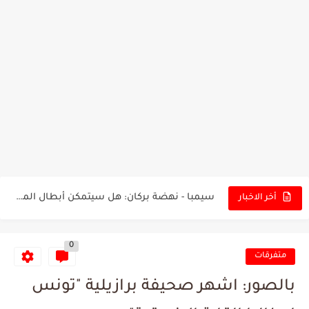
تونس - البرازيل: التشكيلة الاقرب لنسور قرطاج والقنوات الناقلة للمباراة
توقعات الذكاء الاصطناعي بسيناريو والنتيجة النهائية لمباراة الترجي وفلامنغو
سيمبا - نهضة بركان: هل سيتمكن أبطال المغرب من الحفاظ...
أخر الاخبار
كريستال بالاس - مانشستر سيتي: هل نشهد المفاجأة في كأس...
0
البرنامج الكامل لنهائي البطولة بين الاتحاد المنستيري والنادي الإفريقي
متفرقات
عرض قطري يُغري ادارة النادي الإفريقي للتخلي عن موهبتها
بالصور: اشهر صحيفة برازيلية "تونس
المدرب التونسي المتألق معين الشعباني يكشف عن اهدافه المستقبلية