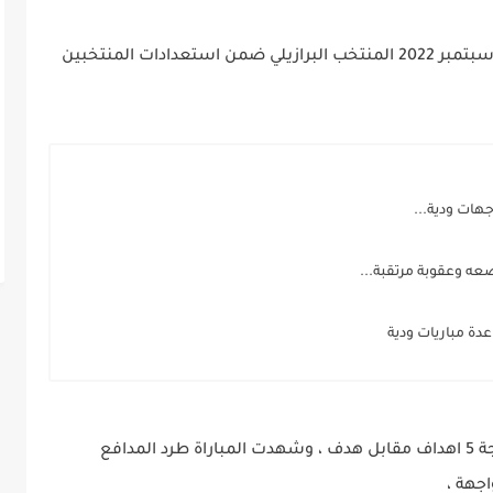
واجه المنتخب الوطني التونسي اليوم الثلاثاء 27 سبتمبر 2022 المنتخب البرازيلي ضمن استعدادات المنتخبين
عه وعقوبة مرتقبة...
دة مباريات ودية
وانتهت المباراة بانتصار منتخب السيلساو بنتيجة 5 اهداف مقابل هدف ، وشهدت المباراة طرد المدافع
جهة ،