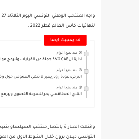
لنهائيات كأس العالم قطر 2022 ،
قد يعجبك ايضا
منذ بضع اعوام
ادارة الCAB تتخذ جملة من القرارات وتبرمج مواجهات ودية...
منذ بضع اعوام
الترجي: عودة رودريغيز لا تنهي الغموض حول وض
منذ بضع اعوام
النادي الصفاقسي يمر للسرعة القصوى ويبرمج ع
التونسي ديلان برون خلال الشوط الاول من الموا