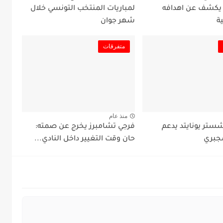
 يكشف عن اهدافه
لمباريات المنتخب التونسي خلال
ة
شهر جوان
متفرقات
منذ عام
شستر يونايتد يدعم
فرجي تشامبرز يخرج عن صمته:
جبري
حان وقت التغيير داخل النادي...