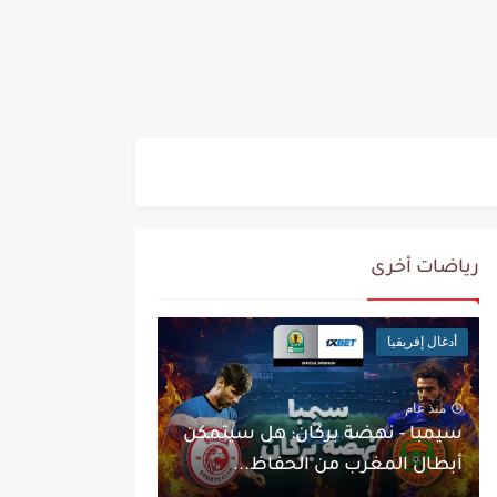
رياضات أخرى
أدغال إفريقيا
منذ عام
سيمبا - نهضة بركان: هل سيتمكن
أبطال المغرب من الحفاظ...