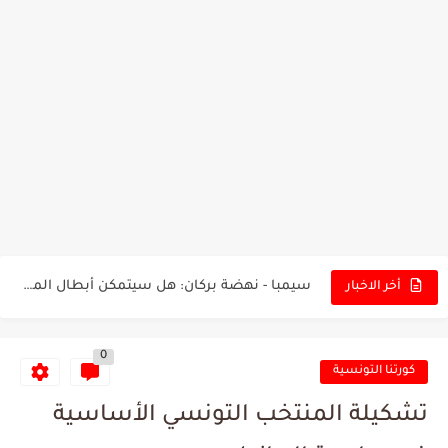
تونس - البرازيل: التشكيلة الاقرب لنسور قرطاج والقنوات الناقلة للمباراة
توقعات الذكاء الاصطناعي بسيناريو والنتيجة النهائية لمباراة الترجي وفلامنغو
سيمبا - نهضة بركان: هل سيتمكن أبطال المغرب من الحفاظ...
أخر الاخبار
كريستال بالاس - مانشستر سيتي: هل نشهد المفاجأة في كأس...
0
البرنامج الكامل لنهائي البطولة بين الاتحاد المنستيري والنادي الإفريقي
كورتنا التونسية
عرض قطري يُغري ادارة النادي الإفريقي للتخلي عن موهبتها
تشكيلة المنتخب التونسي الأساسية
المدرب التونسي المتألق معين الشعباني يكشف عن اهدافه المستقبلية