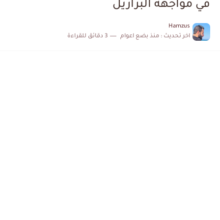
في مواجهة البرازيل
الكشف عن البرنامج الكامل لمباريات المنتخب التونسي خلال شهر جوان
Hamzus
اخر تحديث :
منذ بضع اعوام
3 دقائق للقراءة
إصابة محمد أمين بن عمر بعد اعتداء في سوسة والأمن...
كابتن مانشستر يونايتد يدعم حنبعل المجبري