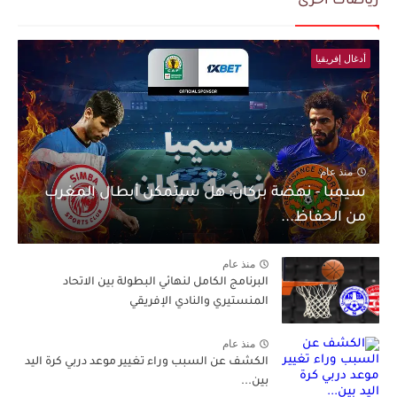
رياضات أخرى
أدغال إفريقيا
منذ عام
سيمبا - نهضة بركان: هل سيتمكن أبطال المغرب
من الحفاظ...
منذ عام
البرنامج الكامل لنهائي البطولة بين الاتحاد
المنستيري والنادي الإفريقي
منذ عام
الكشف عن السبب وراء تغيير موعد دربي كرة اليد
بين...