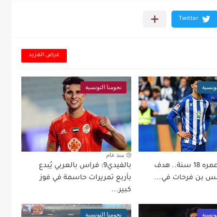
عرض المزيد
تونسية
نجومنا التونسية
منذ عام
بالفيد99: عمره 18 سنة.. هدف
بالفيدي9: فراس بالعربي يُبدع
س بن فرحات في...
بأربع تمريرات حاسمة في فوز
كبير...
تونسية
نجومنا التونسية