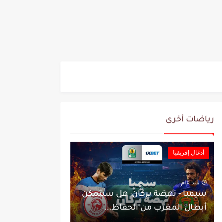
رياضات أخرى
أدغال إفريقيا
منذ عام
سيمبا - نهضة بركان: هل سيتمكن
أبطال المغرب من الحفاظ...