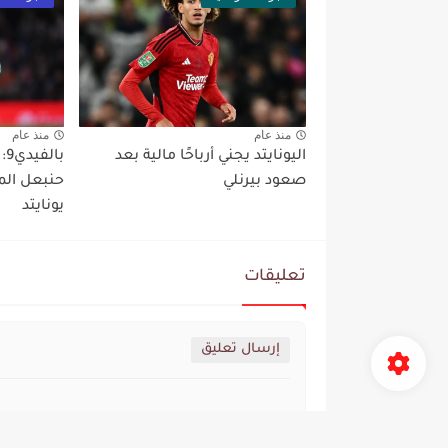
منذ عام
منذ عام
اليونايتد يجني أرباحًا مالية بعد
با
صعود بيرنلي
حنبعل الم
يونايتد
تعليقات
إرسال تعليق