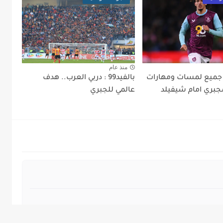
منذ عام
لفيدي9: جميع لمسات ومهارات
بالفيد99 : دربي العرب.. هدف
جبري امام شيفيلد
عالمي للجبري