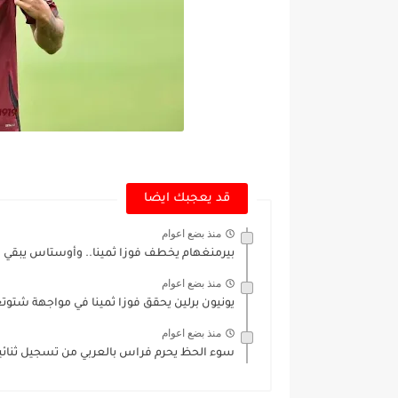
قد يعجبك ايضا
منذ بضع اعوام
بيرمنغهام يخطف فوزا ثمينا.. وأوستاس يبقي ا
منذ بضع اعوام
يونيون برلين يحقق فوزا ثمينا في مواجهة شتوتغا
منذ بضع اعوام
سوء الحظ يحرم فراس بالعربي من تسجيل ثنائية