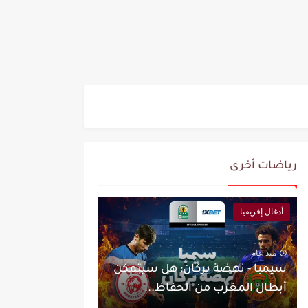
رياضات أخرى
أدغال إفريقيا
منذ عام
سيمبا - نهضة بركان: هل سيتمكن
أبطال المغرب من الحفاظ...