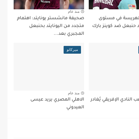
منذ عام
في99: الهريسة في مستوى
صحيفة مانشستر يونايتد: اهتمام
د حنبعل ضد كوينز بارك
متجدد من اليونايتد بحنبعل
المجبري بعد...
ميركاتو
منذ عام
 النادي الإفريقي يُغادر
الاهلي المصري يريد عيسى
العيدوني