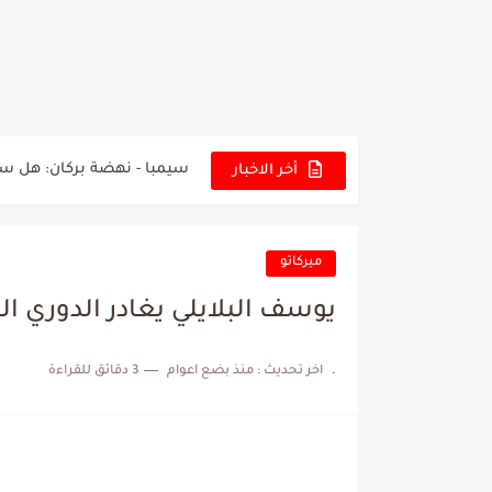
تونس - البرازيل: التشكيلة ا
توقعات الذكاء الاصطناعي بسي
سيمبا - نهضة بركان: هل سي
أخر الاخبار
كريستال بالاس - مانشستر 
البرنامج الكامل لنهائي البطو
ميركاتو
عرض قطري يُغري ادارة الناد
يوسف البلايلي يغادر الدوري ا
المدرب التونسي المتألق م
.
اخر تحديث :
منذ بضع اعوام
3 دقائق للقراءة
الكشف عن البرنامج الكامل 
إصابة محمد أمين بن عمر بع
كابتن مانشستر يونايتد يدع