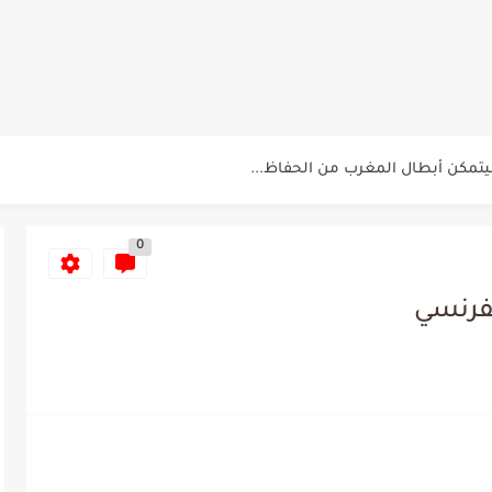
لاقرب لنسور قرطاج والقنوات الناقلة للمباراة
ناريو والنتيجة النهائية لمباراة الترجي وفلامنغو
تمكن أبطال المغرب من الحفاظ...
سيتي: هل نشهد المفاجأة في كأس...
0
لة بين الاتحاد المنستيري والنادي الإفريقي
ي الإفريقي للتخلي عن موهبتها
لفرنسي
عين الشعباني يكشف عن اهدافه المستقبلية
لمباريات المنتخب التونسي خلال شهر جوان
د اعتداء في سوسة والأمن...
م حنبعل المجبري