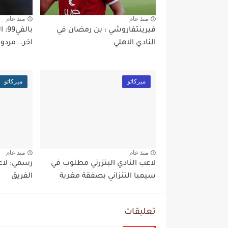
منذ عام
منذ عام
فيرينتفاروشي : بن رمضان في
بال
النادي الاهلي
اخر.. مردو
ميركاتو
ميركاتو
منذ عام
منذ عام
لاعب النادي البنزرتي مطلوب في
رسمي: لاعب
سيمبا التنزاني بصفقة مغرية
الفريق
تعليقات