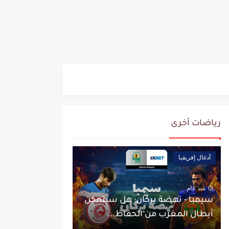
رياضات أخرى
أدغال إفريقيا
منذ عام
سيمبا - نهضة بركان: هل سيتمكن
أبطال المغرب من الحفاظ...