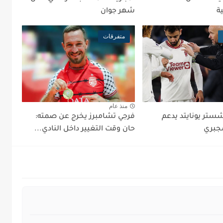
ة
شهر جوان
متفرقات
منذ عام
شستر يونايتد يدعم
فرجي تشامبرز يخرج عن صمته:
جبري
حان وقت التغيير داخل النادي...