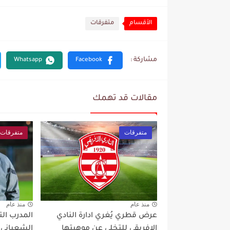
الأقسام
متفرقات
مقالات قد تهمك
متفرقات
متفرقات
منذ عام
منذ عام
عرض قطري يُغري ادارة النادي
المدرب ال
الإفريقي للتخلي عن موهبتها
الشعباني