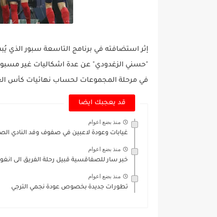
إثر استضافته في برنامج التاسعة سبور الذي ي
"حسني الزغدودي" عن عدة اشكاليات غير مسبوق
في مرحلة المجموعات لحساب نهائيات كأس العالم "
قد يعجبك ايضا
منذ بضع اعوام
غيابات وعودة لاعبين في صفوف وفد النادي ال
منذ بضع اعوام
خبر سار للصفاقسية قبيل رحلة الفريق الى انغول
منذ بضع اعوام
تطورات جديدة بخصوص عودة نجمي الترجي