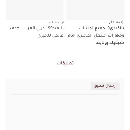
منذ عام
منذ عام
بالفيدي9: جميع لمسات
بالفيد99 : دربي العرب.. هدف
ومهارات حنبعل المجبري امام
عالمي للجبري
شيفيلد يونايتد
تعليقات
إرسال تعليق