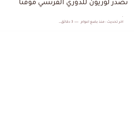
تصدر لوريون للدوري الفرنسي مؤقتا
الكشف عن البرنامج الكامل لمباريات المنتخب التونسي خلال شهر جوان
.
اخر تحديث :
منذ بضع اعوام
3 دقائق للقراءة
إصابة محمد أمين بن عمر بعد اعتداء في سوسة والأمن...
كابتن مانشستر يونايتد يدعم حنبعل المجبري