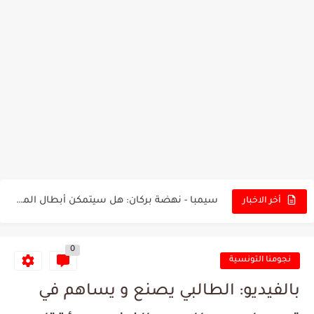
تونس - البرازيل: التشكيلة الاقرب لنسور قرطاج والقنوات الناقلة للمباراة
توقعات الذكاء الاصطناعي بسيناريو والنتيجة النهائية لمباراة الترجي وفلامنغو
سيمبا - نهضة بركان: هل سيتمكن أبطال المغرب من الحفاظ...
أخر الاخبار
كريستال بالاس - مانشستر سيتي: هل نشهد المفاجأة في كأس...
0
البرنامج الكامل لنهائي البطولة بين الاتحاد المنستيري والنادي الإفريقي
نجومنا التونسية
عرض قطري يُغري ادارة النادي الإفريقي للتخلي عن موهبتها
بالفيديو: الطالبي يصنع و يساهم في
المدرب التونسي المتألق معين الشعباني يكشف عن اهدافه المستقبلية