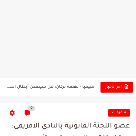
تونس - البرازيل: التشكيلة الاقرب لنسور قرطاج والقنوات الناقلة للمباراة
توقعات الذكاء الاصطناعي بسيناريو والنتيجة النهائية لمباراة الترجي وفلامنغو
سيمبا - نهضة بركان: هل سيتمكن أبطال المغرب من الحفاظ...
أخر الاخبار
كريستال بالاس - مانشستر سيتي: هل نشهد المفاجأة في كأس...
0
البرنامج الكامل لنهائي البطولة بين الاتحاد المنستيري والنادي الإفريقي
متفرقات
عرض قطري يُغري ادارة النادي الإفريقي للتخلي عن موهبتها
عضو اللجنة القانونية بالنادي الافريقي:
المدرب التونسي المتألق معين الشعباني يكشف عن اهدافه المستقبلية