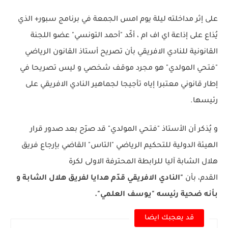
على إثر مداخلته ليلة يوم امس الجمعة في برنامج سبور+ الذي
يُذاع على إذاعة اي اف ام ، أكّد "أحمد التونسي" عضو اللجنة
القانونية للنادي الافريقي بأن تصريح أستاذ القانون الرياضي
"فتحي المولدي" هو مجرد موقف شخصي و ليس تصريحا في
إطار قانوني معتبرا إياه تأجيجا لجماهير النادي الافريقي على
رئيسها.
و يُذكر أن الأستاذ "فتحي المولدي" قد صرّح بعد صدور قرار
الهيئة الدولية للتحكيم الرياضي "التاس" القاضي بإرجاع فريق
هلال الشابة آليا للرابطة المحترفة الاولى لكرة
القدم، بأن
"النادي الافريقي قدّم هدايا لفريق هلال الشابة و
بأنه ضحية رئيسه "يوسف العلمي".
قد يعجبك ايضا