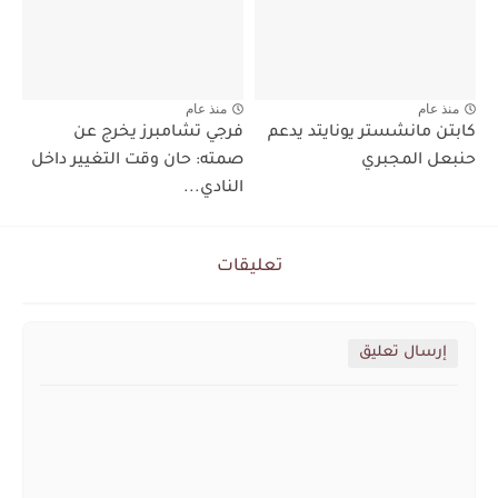
منذ عام
منذ عام
كابتن مانشستر يونايتد يدعم
فرجي تشامبرز يخرج عن
حنبعل المجبري
صمته: حان وقت التغيير داخل
النادي...
تعليقات
إرسال تعليق