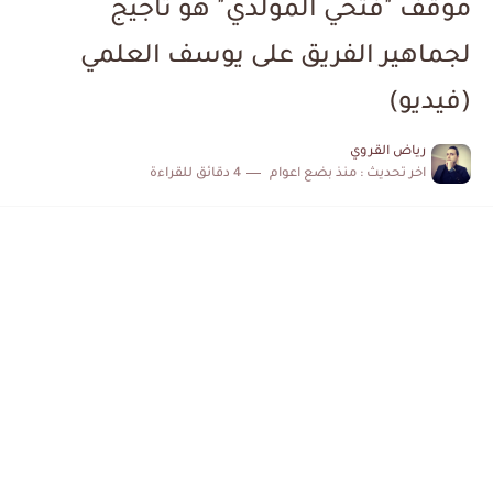
موقف "فتحي المولدي" هو تأجيج
الكشف عن البرنامج الكامل لمباريات المنتخب التونسي خلال شهر جوان
لجماهير الفريق على يوسف العلمي
إصابة محمد أمين بن عمر بعد اعتداء في سوسة والأمن...
(فيديو)
كابتن مانشستر يونايتد يدعم حنبعل المجبري
رياض القروي
اخر تحديث :
منذ بضع اعوام
4 دقائق للقراءة