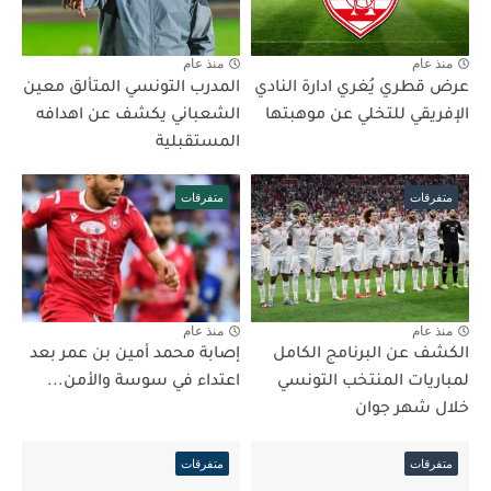
منذ عام
منذ عام
عرض قطري يُغري ادارة النادي
المدرب التونسي المتألق معين
الإفريقي للتخلي عن موهبتها
الشعباني يكشف عن اهدافه
المستقبلية
متفرقات
متفرقات
منذ عام
منذ عام
الكشف عن البرنامج الكامل
إصابة محمد أمين بن عمر بعد
لمباريات المنتخب التونسي
اعتداء في سوسة والأمن...
خلال شهر جوان
متفرقات
متفرقات