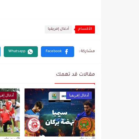
الأقسام
أدغال إفريقيا
مقالات قد تهمك
أدغال إفريقيا
أدغال إفري
منذ عام
منذ عام