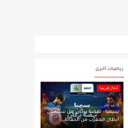
رياضات أخرى
أدغال إفريقيا
منذ عام
سيمبا - نهضة بركان: هل سيتمكن
أبطال المغرب من الحفاظ...