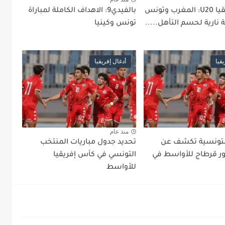
كأس إفريقيا U20: المغرب وتونس
بالفيدي9: الاهداف الكاملة لمباراة
نارية لحسم التأهل.....
تونس وكينيا
قيا
أدغال إفريقيا
منذ عام
لتونسية تكشف عن
تحديد جدول مباريات المنتخب
ر قرطاج للأواسط في
التونسي في كأس إفريقيا
للأواسط