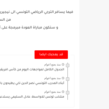
من الساعة 16 ب
و ستكون مباراة العودة مبرمجة على أرضية م
قد يعجبك ايضا
منذ بضع اعوام
الجدول الكامل لمواجهات اليوم من كأس افريقيا 
منذ بضع اعوام
أبناء المدرب التونسي نصر الدين نابي يطيحون ب
منذ بضع اعوام
منتخب تونس للاواسط: عادل السليمي يستدعي ر