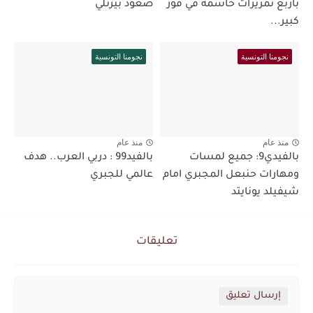
بأربع تمريرات حاسمة في فوز
صعود بيرنلي
كبير...
نجومنا التونسية
نجومنا التونسية
منذ عام
منذ عام
بالفيدي9: جميع لمسات
بالفيد99 : دربي العرب.. هدف
ومهارات حنبعل المجبري امام
عالمي للجبري
شيفيلد يونايتد
تعليقات
إرسال تعليق