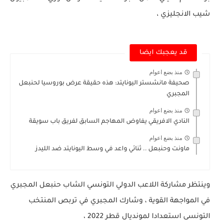
شيب الانجليزي ،
قد يعجبك ايضا
منذ بضع اعوام
صحيفة مانشستر اليونايتد: هذه حقيقة عرض بوروسيا لحنبعل
المجبري
منذ بضع اعوام
النادي الافريقي يفاوض المهاجم السابق لفريق باب سويقة
منذ بضع اعوام
ماونت وحنبعل .. ثنائي واعد في وسط اليونايتد ضد الليدز
وينتظر مشاركة اللاعب الدولي التونسي الشاب حنبعل المجبري
في المواجهة القوية ، وشارك المجبري في تربص المنتخب
التونسي استعدادا لمونديال قطر 2022 ،