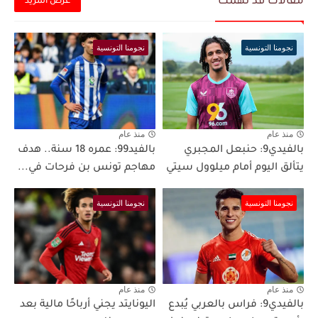
مقالات قد تهمك
عرض المزيد
نجومنا التونسية
نجومنا التونسية
منذ عام
منذ عام
بالفيدي9: حنبعل المجبري
بالفيد99: عمره 18 سنة.. هدف
يتألق اليوم أمام ميلوول سيتي
مهاجم تونس بن فرحات في...
نجومنا التونسية
نجومنا التونسية
منذ عام
منذ عام
بالفيدي9: فراس بالعربي يُبدع
اليونايتد يجني أرباحًا مالية بعد