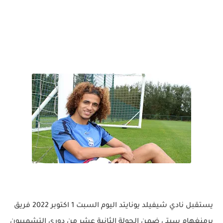
يستقبل نادي شيفيلد يونايتد اليوم السبت 1 اكتوبر 2022 فريق
برمنغهام سيتي ضمن الجولة الثانية عشر من دوري التشمبيون