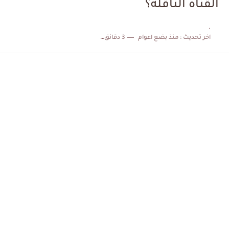
القناة الناقلة؟
الكشف عن البرنامج الكامل لمباريات المنتخب التونسي خلال شهر جوان
.
اخر تحديث :
منذ بضع اعوام
3 دقائق للقراءة
إصابة محمد أمين بن عمر بعد اعتداء في سوسة والأمن...
كابتن مانشستر يونايتد يدعم حنبعل المجبري