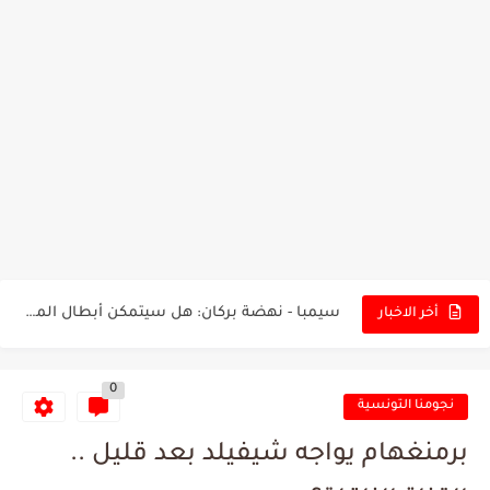
تونس - البرازيل: التشكيلة الاقرب لنسور قرطاج والقنوات الناقلة للمباراة
توقعات الذكاء الاصطناعي بسيناريو والنتيجة النهائية لمباراة الترجي وفلامنغو
سيمبا - نهضة بركان: هل سيتمكن أبطال المغرب من الحفاظ...
أخر الاخبار
كريستال بالاس - مانشستر سيتي: هل نشهد المفاجأة في كأس...
0
البرنامج الكامل لنهائي البطولة بين الاتحاد المنستيري والنادي الإفريقي
نجومنا التونسية
عرض قطري يُغري ادارة النادي الإفريقي للتخلي عن موهبتها
برمنغهام يواجه شيفيلد بعد قليل ..
المدرب التونسي المتألق معين الشعباني يكشف عن اهدافه المستقبلية