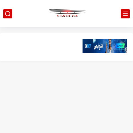
تونس - البرازيل: التشكيلة الاقرب لنسور قرطاج والقنوات الناقلة للمباراة