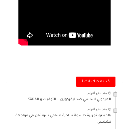
قد يعجبك ايضا
منذ بضع اعوام
العيدوني اساسي ضد ليفركوزن .. التوقيت و القناة؟
منذ بضع اعوام
بالفيديو: تمريرة حاسمة ساحرة لسامي شوشان في مواجهة
تشلسي