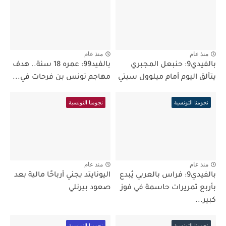
منذ عام
منذ عام
بالفيدي9: حنبعل المجبري
بالفيد99: عمره 18 سنة.. هدف
يتألق اليوم أمام ميلوول سيتي
مهاجم تونس بن فرحات في...
نجومنا التونسية
نجومنا التونسية
منذ عام
منذ عام
بالفيدي9: فراس بالعربي يُبدع
اليونايتد يجني أرباحًا مالية بعد
بأربع تمريرات حاسمة في فوز
صعود بيرنلي
كبير...
نجومنا التونسية
نجومنا التونسية