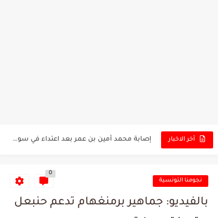
توقعات الذكاء الاصطناعي بسيناريو والنتيجة النهائية لمباراة الترجي وفلامنغو
سيمبا - نهضة بركان: هل سيتمكن أبطال المغرب من الحفاظ...
كريستال بالاس - مانشستر سيتي: هل نشهد المفاجأة في كأس...
البرنامج الكامل لنهائي البطولة بين الاتحاد المنستيري والنادي الإفريقي
عرض قطري يُغري ادارة النادي الإفريقي للتخلي عن موهبتها
المدرب التونسي المتألق معين الشعباني يكشف عن اهدافه المستقبلية
الكشف عن البرنامج الكامل لمباريات المنتخب التونسي خلال شهر جوان
إصابة محمد أمين بن عمر بعد اعتداء في سوسة والأمن...
أخر الاخبار
كابتن مانشستر يونايتد يدعم حنبعل المجبري
0
نجومنا التونسية
بالفيديو: جماهير برمنغهام تدعم حنبعل