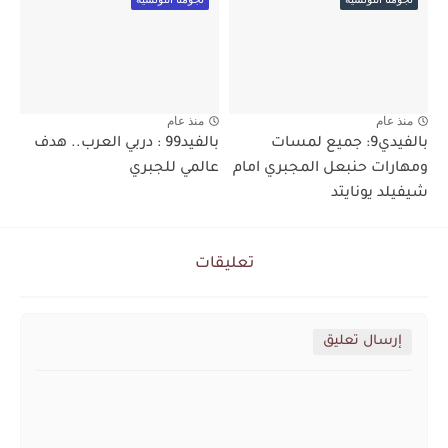
منذ عام
منذ عام
بالفيدي9: جميع لمسات
بالفيد99 : دربي العرب.. هدف
ومهارات حنبعل المجبري امام
عالمي للجبري
شيفيلد يونايتد
تعليقات
إرسال تعليق