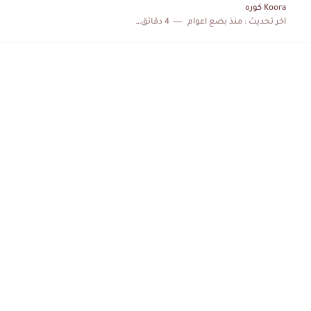
Koora كوره
اخر تحديث :
منذ بضع اعوام
4 دقائق للقراءة
الكشف عن البرنامج الكامل لمباريات المنتخب التونسي خلال شهر جوان
إصابة محمد أمين بن عمر بعد اعتداء في سوسة والأمن...
كابتن مانشستر يونايتد يدعم حنبعل المجبري