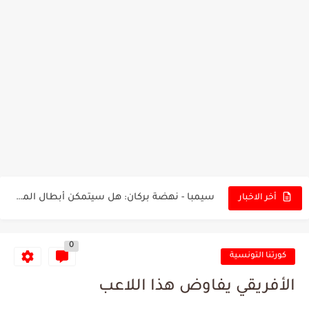
تونس - البرازيل: التشكيلة الاقرب لنسور قرطاج والقنوات الناقلة للمباراة
توقعات الذكاء الاصطناعي بسيناريو والنتيجة النهائية لمباراة الترجي وفلامنغو
سيمبا - نهضة بركان: هل سيتمكن أبطال المغرب من الحفاظ...
أخر الاخبار
كريستال بالاس - مانشستر سيتي: هل نشهد المفاجأة في كأس...
0
البرنامج الكامل لنهائي البطولة بين الاتحاد المنستيري والنادي الإفريقي
كورتنا التونسية
عرض قطري يُغري ادارة النادي الإفريقي للتخلي عن موهبتها
الأفريقي يفاوض هذا اللاعب
المدرب التونسي المتألق معين الشعباني يكشف عن اهدافه المستقبلية