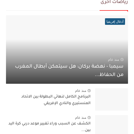
رياضات أخرى
أدغال إفريقيا
منذ عام
سيمبا - نهضة بركان: هل سيتمكن أبطال المغرب
من الحفاظ...
منذ عام
البرنامج الكامل لنهائي البطولة بين الاتحاد
المنستيري والنادي الإفريقي
منذ عام
الكشف عن السبب وراء تغيير موعد دربي كرة اليد
بين...