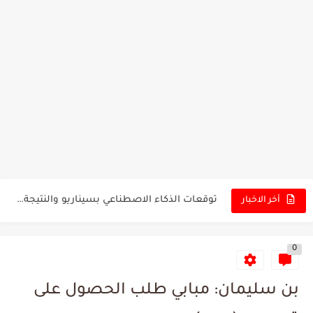
تونس - البرازيل: التشكيلة الاقرب لنسور قرطاج والقنوات الناقلة للمباراة
توقعات الذكاء الاصطناعي بسيناريو والنتيجة النهائية لمباراة الترجي وفلامنغو
سيمبا - نهضة بركان: هل سيتمكن أبطال المغرب من الحفاظ...
أخر الاخبار
كريستال بالاس - مانشستر سيتي: هل نشهد المفاجأة في كأس...
0
البرنامج الكامل لنهائي البطولة بين الاتحاد المنستيري والنادي الإفريقي
عرض قطري يُغري ادارة النادي الإفريقي للتخلي عن موهبتها
بن سليمان: مبابي طلب الحصول على
المدرب التونسي المتألق معين الشعباني يكشف عن اهدافه المستقبلية