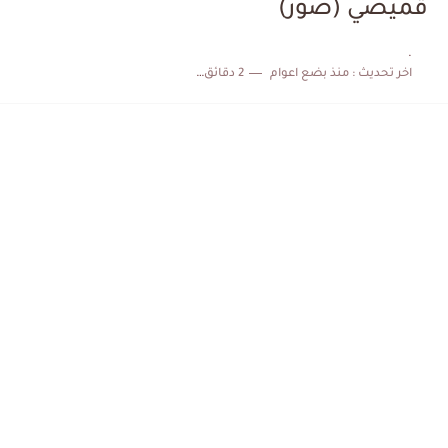
قميصي (صور)
الكشف عن البرنامج الكامل لمباريات المنتخب التونسي خلال شهر جوان
.
اخر تحديث :
منذ بضع اعوام
2 دقائق للقراءة
إصابة محمد أمين بن عمر بعد اعتداء في سوسة والأمن...
كابتن مانشستر يونايتد يدعم حنبعل المجبري