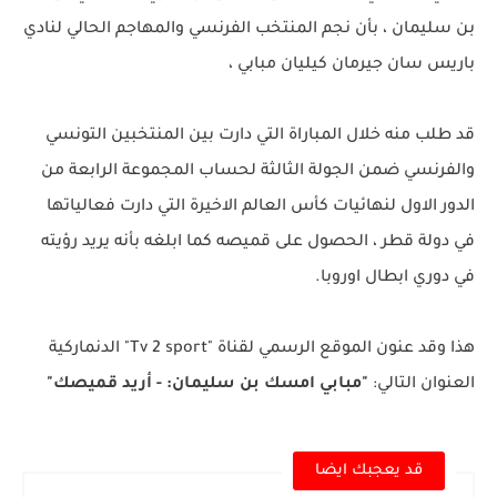
بن سليمان ، بأن نجم المنتخب الفرنسي والمهاجم الحالي لنادي
باريس سان جيرمان كيليان مبابي ،
قد طلب منه خلال المباراة التي دارت بين المنتخبين التونسي
والفرنسي ضمن الجولة الثالثة لحساب المجموعة الرابعة من
الدور الاول لنهائيات كأس العالم الاخيرة التي دارت فعالياتها
في دولة قطر ، الحصول على قميصه كما ابلغه بأنه يريد رؤيته
في دوري ابطال اوروبا.
هذا وقد عنون الموقع الرسمي لقناة "Tv 2 sport" الدنماركية
العنوان التالي:
"مبابي امسك بن سليمان: - أريد قميصك"
قد يعجبك ايضا