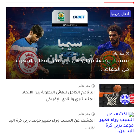
أدغال إفريقيا
منذ عام
سيمبا - نهضة بركان: هل سيتمكن أبطال المغرب
من الحفاظ...
منذ عام
البرنامج الكامل لنهائي البطولة بين الاتحاد
المنستيري والنادي الإفريقي
منذ عام
الكشف عن السبب وراء تغيير موعد دربي كرة اليد
بين...