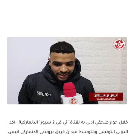
خلال حوار صحفي ادلى به لقناة "تي في 2 سبور" الدنماركية ، اكد
الدولي التونسي ومتوسط ميدان فريق بروندبي الدنماركي انيس