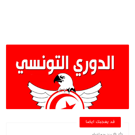
قد يعجبك ايضا
منذ بضع اعوام