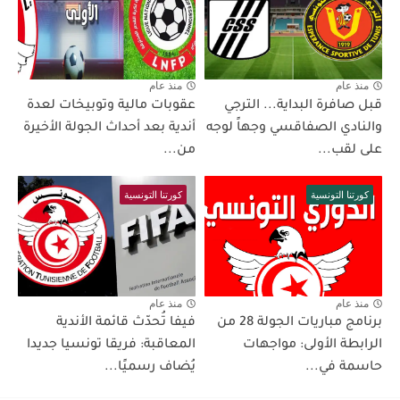
منذ عام
منذ عام
قبل صافرة البداية... الترجي
عقوبات مالية وتوبيخات لعدة
والنادي الصفاقسي وجهاً لوجه
أندية بعد أحداث الجولة الأخيرة
على لقب...
من...
كورتنا التونسية
كورتنا التونسية
منذ عام
منذ عام
برنامج مباريات الجولة 28 من
فيفا تُحدّث قائمة الأندية
الرابطة الأولى: مواجهات
المعاقبة: فريقا تونسيا جديدا
حاسمة في...
يُضاف رسميًا...