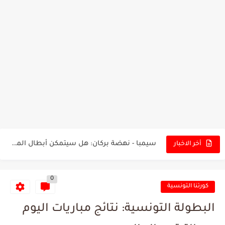
تونس - البرازيل: التشكيلة الاقرب لنسور قرطاج والقنوات الناقلة للمباراة
توقعات الذكاء الاصطناعي بسيناريو والنتيجة النهائية لمباراة الترجي وفلامنغو
سيمبا - نهضة بركان: هل سيتمكن أبطال المغرب من الحفاظ...
أخر الاخبار
كريستال بالاس - مانشستر سيتي: هل نشهد المفاجأة في كأس...
0
البرنامج الكامل لنهائي البطولة بين الاتحاد المنستيري والنادي الإفريقي
كورتنا التونسية
عرض قطري يُغري ادارة النادي الإفريقي للتخلي عن موهبتها
البطولة التونسية: نتائج مباريات اليوم
المدرب التونسي المتألق معين الشعباني يكشف عن اهدافه المستقبلية