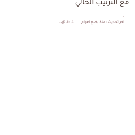
مع الترتيب الحالي
الكشف عن البرنامج الكامل لمباريات المنتخب التونسي خلال شهر جوان
.
اخر تحديث :
منذ بضع اعوام
4 دقائق للقراءة
إصابة محمد أمين بن عمر بعد اعتداء في سوسة والأمن...
كابتن مانشستر يونايتد يدعم حنبعل المجبري