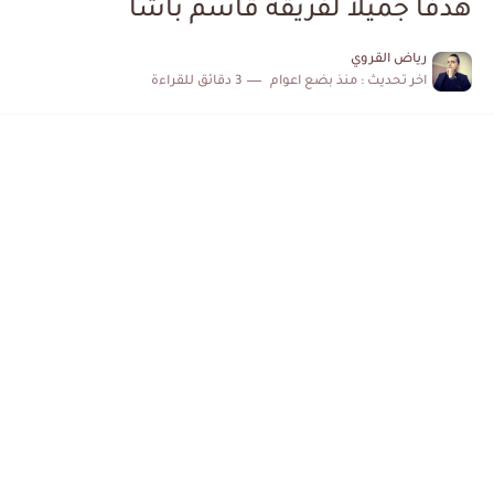
هدفا جميلا لفريقه قاسم باشا
إصابة محمد أمين بن عمر بعد اعتداء في سوسة والأمن...
رياض القروي
اخر تحديث :
منذ بضع اعوام
3 دقائق للقراءة
كابتن مانشستر يونايتد يدعم حنبعل المجبري