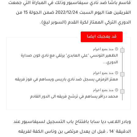
قاسم باشا ضد نادي سيفاسبور وذلك في المباراة التي جمعت
الفريقين هذا اليوم السبت 2022/12/24 ضمن الجولة 15 من
الدوري التركي الممتاز لكرة القدم (السوبر ليغ).
قد يعجبك ايضا
منذ بضع اعوام
الظهير التونسي "علي العابدي" يرتقي مع نادي كون صدارة
الدوري...
منذ بضع اعوام
معتز الزمزمي يسجل ضد نادي باريس ويساهم في فوز فريقه
منذ بضع اعوام
محمد دراڨر يساهم في ترشح فريقه الى الدور القادم
وبادر اللاعب ديا سابا بافتتاح باب التسجيل لسيفاسبور عند
الدقيقة '14 ، قبل ان يعدل مرتضى بن وناس الكفة لفريقه