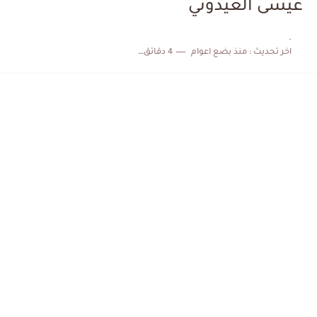
عيسى العيدوني
الكشف عن البرنامج الكامل لمباريات المنتخب التونسي خلال شهر جوان
.
اخر تحديث :
منذ بضع اعوام
4 دقائق للقراءة
إصابة محمد أمين بن عمر بعد اعتداء في سوسة والأمن...
كابتن مانشستر يونايتد يدعم حنبعل المجبري