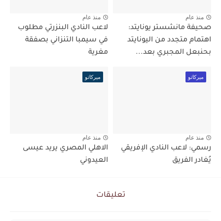
منذ عام
منذ عام
صحيفة مانشستر يونايتد:
لاعب النادي البنزرتي مطلوب
اهتمام متجدد من اليونايتد
في سيمبا التنزاني بصفقة
بحنبعل المجبري بعد...
مغرية
ميركاتو
ميركاتو
منذ عام
منذ عام
رسمي: لاعب النادي الإفريقي
الاهلي المصري يريد عيسى
يُغادر الفريق
العيدوني
تعليقات