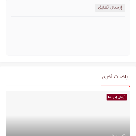
إرسال تعليق
رياضات أخرى
أدغال إفريقيا
منذ عام