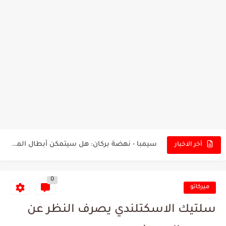
تونس - البرازيل: التشكيلة الاقرب لنسور قرطاج والقنوات الناقلة للمباراة
توقعات الذكاء الاصطناعي بسيناريو والنتيجة النهائية لمباراة الترجي وفلامنغو
سيمبا - نهضة بركان: هل سيتمكن أبطال المغرب من الحفاظ...
أخر الاخبار
كريستال بالاس - مانشستر سيتي: هل نشهد المفاجأة في كأس...
0
البرنامج الكامل لنهائي البطولة بين الاتحاد المنستيري والنادي الإفريقي
ميركاتو
عرض قطري يُغري ادارة النادي الإفريقي للتخلي عن موهبتها
سلتيك الاسكتلندي يصرف النظر عن
المدرب التونسي المتألق معين الشعباني يكشف عن اهدافه المستقبلية