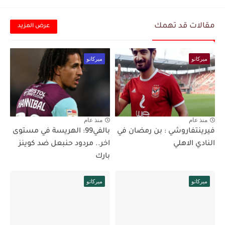
مقالات قد تهمك
عرض المزيد
ميركاتو
ميركاتو
منذ عام
منذ عام
فيرينتفاروشي : بن رمضان في
بالفي99: الهريسة في مستوى
النادي الاهلي
اخر.. مردود حنبعل ضد كوينز
بارك
ميركاتو
ميركاتو