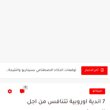
تونس - البرازيل: التشكيلة الاقرب لنسور قرطاج والقنوات الناقلة للمباراة
توقعات الذكاء الاصطناعي بسيناريو والنتيجة النهائية لمباراة الترجي وفلامنغو
سيمبا - نهضة بركان: هل سيتمكن أبطال المغرب من الحفاظ...
أخر الاخبار
كريستال بالاس - مانشستر سيتي: هل نشهد المفاجأة في كأس...
0
البرنامج الكامل لنهائي البطولة بين الاتحاد المنستيري والنادي الإفريقي
ميركاتو
عرض قطري يُغري ادارة النادي الإفريقي للتخلي عن موهبتها
7 اندية اوروبية تتنافس من اجل
المدرب التونسي المتألق معين الشعباني يكشف عن اهدافه المستقبلية