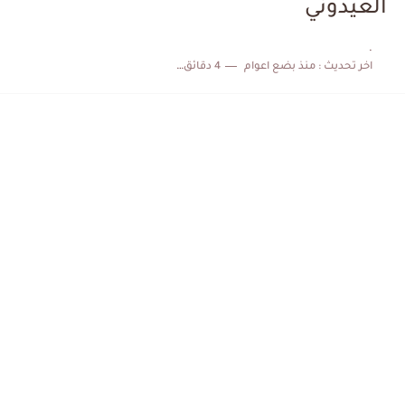
العيدوني
الكشف عن البرنامج الكامل لمباريات المنتخب التونسي خلال شهر جوان
.
اخر تحديث :
منذ بضع اعوام
4 دقائق للقراءة
إصابة محمد أمين بن عمر بعد اعتداء في سوسة والأمن...
كابتن مانشستر يونايتد يدعم حنبعل المجبري