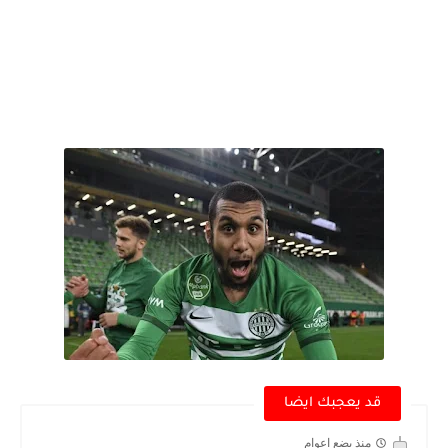
قد يعجبك ايضا
منذ بضع اعوام