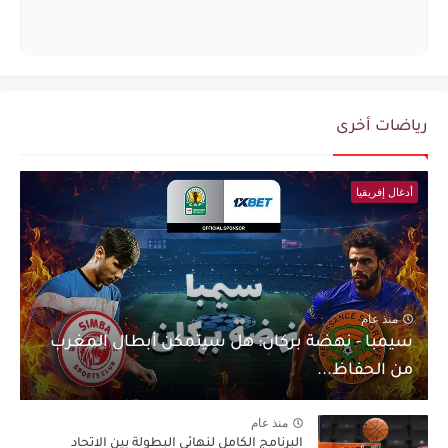
رياضات أخرى
أدغال إفريقيا
منذ عام
سيمبا - نهضة بركان: هل سيتمكن أبطال المغرب
من الحفاظ...
منذ عام
البرنامج الكامل لنهائي البطولة بين الاتحاد