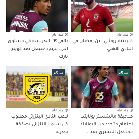
منذ عام
منذ عام
فيرينتفاروشي : بن رمضان في
بالفي99: الهريسة في مستوى
النادي الاهلي
اخر.. مردود حنبعل ضد كوينز
بارك
ميركاتو
ميركاتو
منذ عام
منذ عام
صحيفة مانشستر يونايتد:
لاعب النادي البنزرتي مطلوب
اهتمام متجدد من اليونايتد
في سيمبا التنزاني بصفقة
بحنبعل المجبري بعد...
مغرية