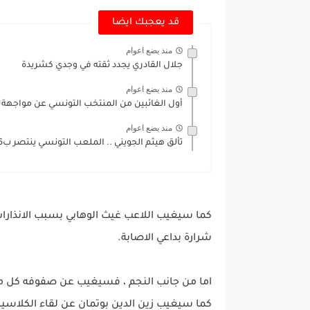
قد يعجبك ايضا
منذ بضع اعوام
جلال القادري يجدد ثقته في وجدي كشريدة
منذ بضع اعوام
أول الغائبين من المنتخب التونسي عن مواجهة ال
منذ بضع اعوام
تألق هيثم الجويني .. الملعب التونسي ينتصر ب16 هدف دون...
كما سيغيب اللاعب غيث الوهابي بسبب الانذارات 
شرارة بداعي الاصابة.
اما من جانب النجم ، فسيغيب عن صفوفه كل من 
كما سيغيب زين الدين بوتمان عن لقاء الكلاسيك