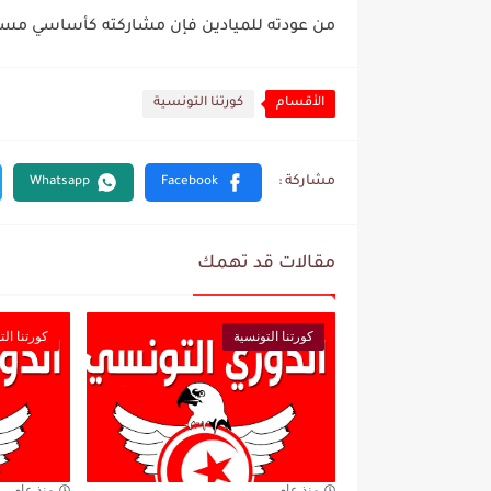
من عودته للميادين فإن مشاركته كأساسي مست
الأقسام
كورتنا التونسية
مقالات قد تهمك
كورتنا التونسية
كورتنا الت
منذ عام
منذ عام