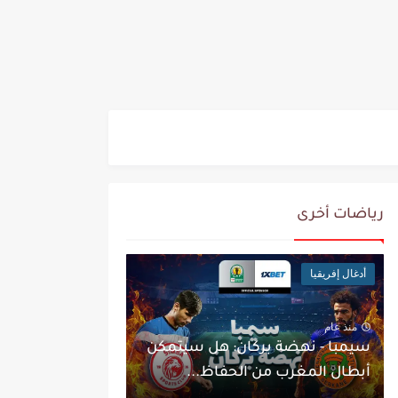
رياضات أخرى
أدغال إفريقيا
منذ عام
سيمبا - نهضة بركان: هل سيتمكن
أبطال المغرب من الحفاظ...