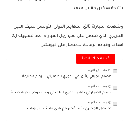
بنتيجة هدفين مقابل هدف ،
وشهدت المباراة تألق المهاجم الدولي التونسي سيف الدين
الجزيري الذي تحصل على لقب رجل المباراة بعد تسجيله ل2
اهداف وقيادة الزمالك للانتصار على فيوتشر.
قد يعجبك ايضا
منذ بضع اعوام
عصام الجبالي يتألق في الدوري الدنماركي.. ارقام محترمة
منذ بضع اعوام
بسام الصرارفي يغادر الدوري البلجيكي و سيخوض تجربة جديدة
منذ بضع اعوام
"حنبعل المجبري": لُغز مُحيّر مع نادي مانشستر يونايتد