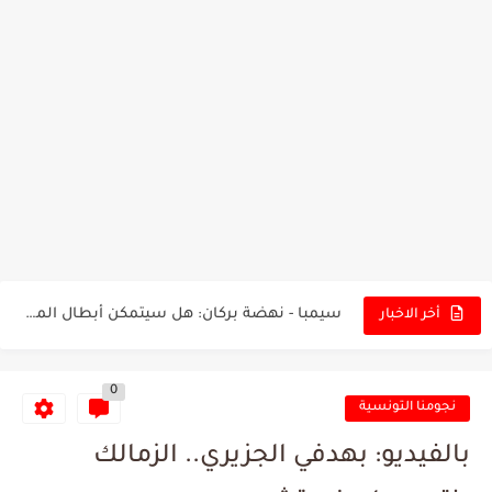
تونس - البرازيل: التشكيلة الاقرب لنسور قرطاج والقنوات الناقلة للمباراة
توقعات الذكاء الاصطناعي بسيناريو والنتيجة النهائية لمباراة الترجي وفلامنغو
سيمبا - نهضة بركان: هل سيتمكن أبطال المغرب من الحفاظ...
أخر الاخبار
كريستال بالاس - مانشستر سيتي: هل نشهد المفاجأة في كأس...
0
البرنامج الكامل لنهائي البطولة بين الاتحاد المنستيري والنادي الإفريقي
نجومنا التونسية
عرض قطري يُغري ادارة النادي الإفريقي للتخلي عن موهبتها
بالفيديو: بهدفي الجزيري.. الزمالك
المدرب التونسي المتألق معين الشعباني يكشف عن اهدافه المستقبلية