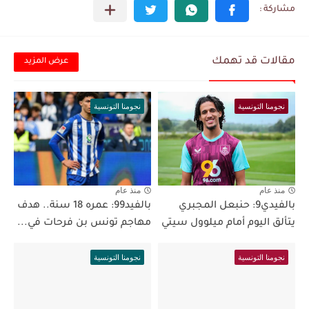
مقالات قد تهمك
عرض المزيد
نجومنا التونسية
نجومنا التونسية
منذ عام
منذ عام
بالفيدي9: حنبعل المجبري
بالفيد99: عمره 18 سنة.. هدف
يتألق اليوم أمام ميلوول سيتي
مهاجم تونس بن فرحات في...
نجومنا التونسية
نجومنا التونسية