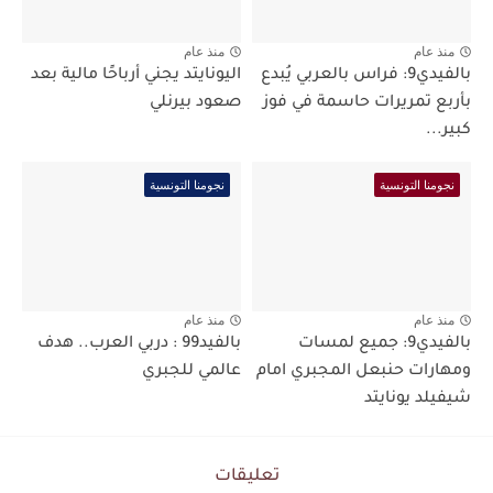
منذ عام
منذ عام
بالفيدي9: فراس بالعربي يُبدع
اليونايتد يجني أرباحًا مالية بعد
بأربع تمريرات حاسمة في فوز
صعود بيرنلي
كبير...
نجومنا التونسية
نجومنا التونسية
منذ عام
منذ عام
بالفيدي9: جميع لمسات
بالفيد99 : دربي العرب.. هدف
ومهارات حنبعل المجبري امام
عالمي للجبري
شيفيلد يونايتد
تعليقات