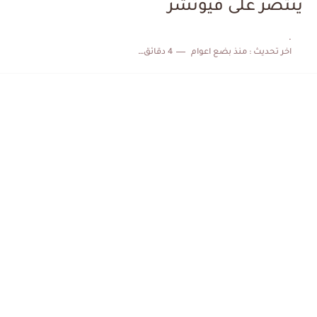
ينتصر على فيوتشر
الكشف عن البرنامج الكامل لمباريات المنتخب التونسي خلال شهر جوان
.
اخر تحديث :
منذ بضع اعوام
4 دقائق للقراءة
إصابة محمد أمين بن عمر بعد اعتداء في سوسة والأمن...
كابتن مانشستر يونايتد يدعم حنبعل المجبري