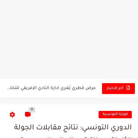
تونس - البرازيل: التشكيلة الاقرب لنسور قرطاج والقنوات الناقلة للمباراة
توقعات الذكاء الاصطناعي بسيناريو والنتيجة النهائية لمباراة الترجي وفلامنغو
سيمبا - نهضة بركان: هل سيتمكن أبطال المغرب من الحفاظ...
كريستال بالاس - مانشستر سيتي: هل نشهد المفاجأة في كأس...
البرنامج الكامل لنهائي البطولة بين الاتحاد المنستيري والنادي الإفريقي
عرض قطري يُغري ادارة النادي الإفريقي للتخلي عن موهبتها
أخر الاخبار
المدرب التونسي المتألق معين الشعباني يكشف عن اهدافه المستقبلية
0
الكشف عن البرنامج الكامل لمباريات المنتخب التونسي خلال شهر جوان
كورتنا التونسية
إصابة محمد أمين بن عمر بعد اعتداء في سوسة والأمن...
الدوري التونسي: نتائج مقابلات الجولة
كابتن مانشستر يونايتد يدعم حنبعل المجبري