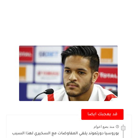
قد يعجبك ايضا
منذ بضع اعوام
بوروسيا دورتموند يلغي المفاوضات مع السخيري لهذا السبب