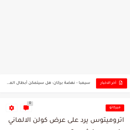
تونس - البرازيل: التشكيلة الاقرب لنسور قرطاج والقنوات الناقلة للمباراة
توقعات الذكاء الاصطناعي بسيناريو والنتيجة النهائية لمباراة الترجي وفلامنغو
سيمبا - نهضة بركان: هل سيتمكن أبطال المغرب من الحفاظ...
أخر الاخبار
كريستال بالاس - مانشستر سيتي: هل نشهد المفاجأة في كأس...
0
البرنامج الكامل لنهائي البطولة بين الاتحاد المنستيري والنادي الإفريقي
ميركاتو
عرض قطري يُغري ادارة النادي الإفريقي للتخلي عن موهبتها
اتروميتوس يرد على عرض كولن الالماني
المدرب التونسي المتألق معين الشعباني يكشف عن اهدافه المستقبلية