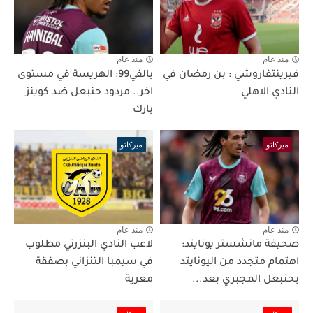
منذ عام
منذ عام
فيرينتفاروشي : بن رمضان في
بالفي99: الهريسة في مستوى
النادي الاهلي
اخر.. مردود حنبعل ضد كوينز
بارك
ميركاتو
ميركاتو
منذ عام
منذ عام
صحيفة مانشستر يونايتد:
لاعب النادي البنزرتي مطلوب
اهتمام متجدد من اليونايتد
في سيمبا التنزاني بصفقة
بحنبعل المجبري بعد...
مغرية