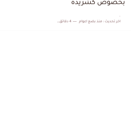
بخصوص كشريدة
الكشف عن البرنامج الكامل لمباريات المنتخب التونسي خلال شهر جوان
.
اخر تحديث :
منذ بضع اعوام
4 دقائق للقراءة
إصابة محمد أمين بن عمر بعد اعتداء في سوسة والأمن...
كابتن مانشستر يونايتد يدعم حنبعل المجبري