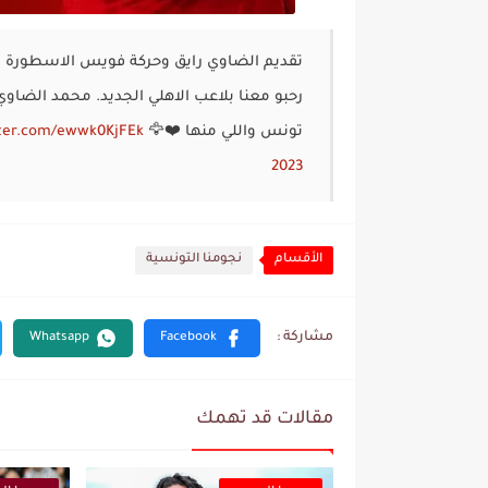
تقديم الضاوي رايق وحركة فويس الاسطورة معل
رحبو معنا بلاعب الاهلي الجديد. محمد الضاو
تونس واللي منها ❤️🦅
tter.com/ewwk0KjFEk
2023
الأقسام
نجومنا التونسية
مقالات قد تهمك