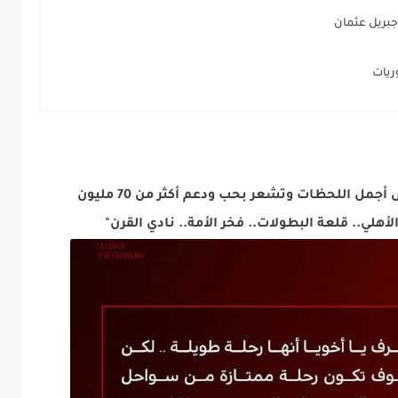
جبريل عثمان
وريات
"هنا المكان الذي ستحقق فيه أحلامك وتعيش أجمل اللحظات وتشعر بحب ودعم أكثر من 70 مليون
هلي.. قلعة البطولات.. فخر الأمة.. نادي القرن"