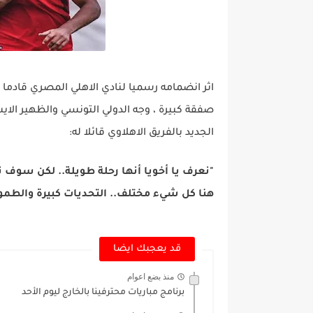
اثر انضمامه رسميا لنادي الاهلي المصري قادما
صفقة كبيرة ، وجه الدولي التونسي والظهير الاي
الجديد بالفريق الاهلاوي قائلا له:
"نعرف يا أخويا أنها رحلة طويلة.. لكن سوف ت
هنا كل شيء مختلف.. التحديات كبيرة والطمو
قد يعجبك ايضا
منذ بضع اعوام
برنامج مباريات محترفينا بالخارج ليوم الأحد