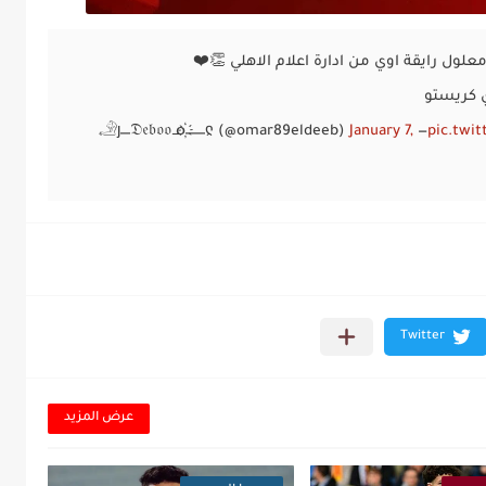
ول رايقة اوي من ادارة اعلام الاهلي 👏❤️
ي كريستو
January 7,
— 𓄂ȷ⎽𝔇𝔢𝔟𝔬𝔬ᓄ҉⎽⎽ჺ (@omar89eldeeb)
pic.twi
عرض المزيد