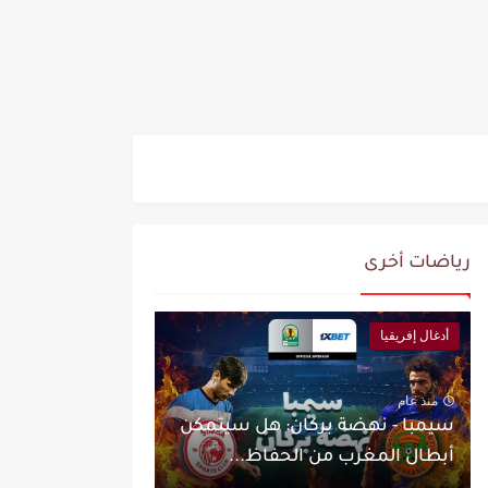
رياضات أخرى
أدغال إفريقيا
منذ عام
سيمبا - نهضة بركان: هل سيتمكن
أبطال المغرب من الحفاظ...