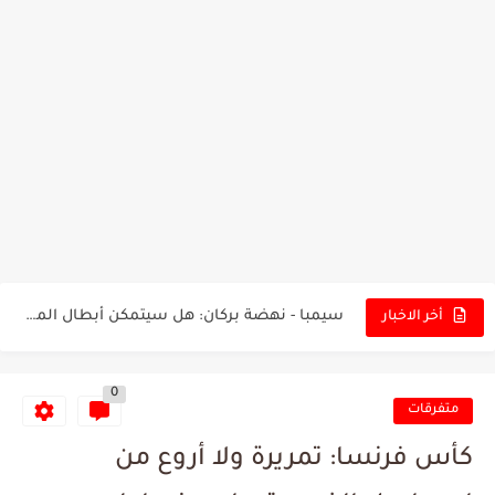
تونس - البرازيل: التشكيلة الاقرب لنسور قرطاج والقنوات الناقلة للمباراة
توقعات الذكاء الاصطناعي بسيناريو والنتيجة النهائية لمباراة الترجي وفلامنغو
سيمبا - نهضة بركان: هل سيتمكن أبطال المغرب من الحفاظ...
أخر الاخبار
كريستال بالاس - مانشستر سيتي: هل نشهد المفاجأة في كأس...
0
البرنامج الكامل لنهائي البطولة بين الاتحاد المنستيري والنادي الإفريقي
متفرقات
عرض قطري يُغري ادارة النادي الإفريقي للتخلي عن موهبتها
كأس فرنسا: تمريرة ولا أروع من
المدرب التونسي المتألق معين الشعباني يكشف عن اهدافه المستقبلية