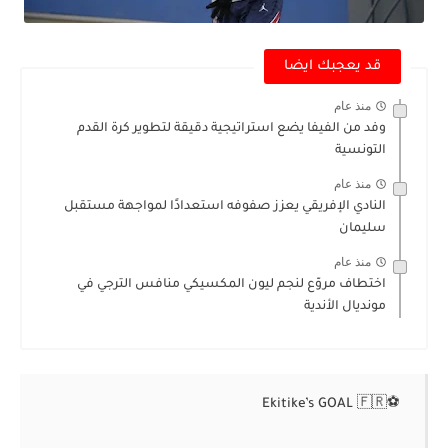
قد يعجبك ايضا
منذ عام
وفد من الفيفا يضع استراتيجية دقيقة لتطوير كرة القدم
التونسية
منذ عام
النادي الإفريقي يعزز صفوفه استعدادًا لمواجهة مستقبل
سليمان
منذ عام
اختطاف مروّع لنجم ليون المكسيكي منافس الترجي في
مونديال الأندية
Ekitike’s GOAL 🇫🇷⚽️