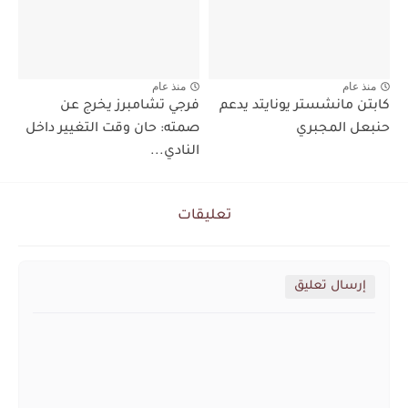
منذ عام
منذ عام
كابتن مانشستر يونايتد يدعم
فرجي تشامبرز يخرج عن
حنبعل المجبري
صمته: حان وقت التغيير داخل
النادي...
تعليقات
إرسال تعليق