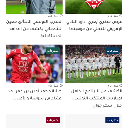
منذ عام
منذ عام
عرض قطري يُغري ادارة النادي
المدرب التونسي المتألق معين
الإفريقي للتخلي عن موهبتها
الشعباني يكشف عن اهدافه
المستقبلية
متفرقات
متفرقات
منذ عام
منذ عام
الكشف عن البرنامج الكامل
إصابة محمد أمين بن عمر بعد
لمباريات المنتخب التونسي
اعتداء في سوسة والأمن...
خلال شهر جوان
متفرقات
متفرقات