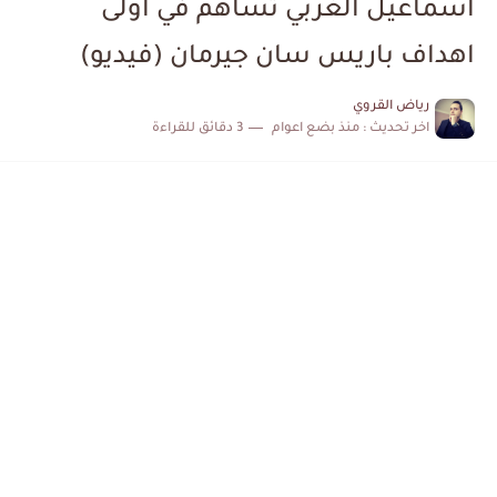
اسماعيل الغربي تساهم في اولى
الكشف عن البرنامج الكامل لمباريات المنتخب التونسي خلال شهر جوان
اهداف باريس سان جيرمان (فيديو)
إصابة محمد أمين بن عمر بعد اعتداء في سوسة والأمن...
رياض القروي
اخر تحديث :
منذ بضع اعوام
3 دقائق للقراءة
كابتن مانشستر يونايتد يدعم حنبعل المجبري