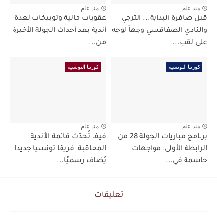
منذ عام
منذ عام
قبل صافرة البداية... الترجي
عقوبات مالية وتوبيخات لعدة
والنادي الصفاقسي وجهاً لوجه
أندية بعد أحداث الجولة الأخيرة
على لقب...
من...
كورتنا التونسية
كورتنا التونسية
منذ عام
منذ عام
برنامج مباريات الجولة 28 من
فيفا تُحدّث قائمة الأندية
الرابطة الأولى: مواجهات
المعاقبة: فريقا تونسيا جديدا
حاسمة في...
يُضاف رسميًا...
تعليقات