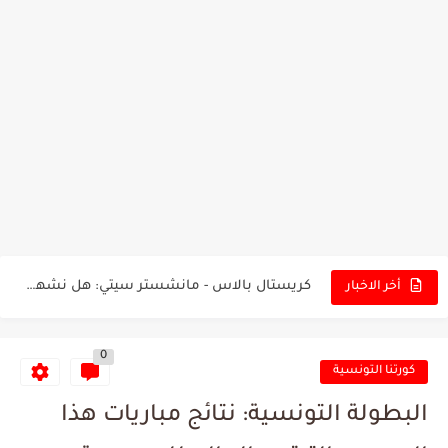
تونس - البرازيل: التشكيلة الاقرب لنسور قرطاج والقنوات الناقلة للمباراة
توقعات الذكاء الاصطناعي بسيناريو والنتيجة النهائية لمباراة الترجي وفلامنغو
سيمبا - نهضة بركان: هل سيتمكن أبطال المغرب من الحفاظ...
كريستال بالاس - مانشستر سيتي: هل نشهد المفاجأة في كأس...
أخر الاخبار
البرنامج الكامل لنهائي البطولة بين الاتحاد المنستيري والنادي الإفريقي
0
عرض قطري يُغري ادارة النادي الإفريقي للتخلي عن موهبتها
كورتنا التونسية
المدرب التونسي المتألق معين الشعباني يكشف عن اهدافه المستقبلية
البطولة التونسية: نتائج مباريات هذا
الكشف عن البرنامج الكامل لمباريات المنتخب التونسي خلال شهر جوان