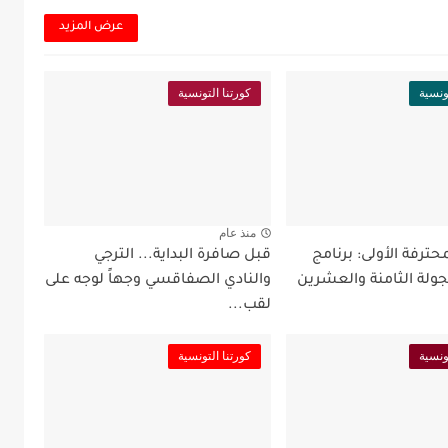
عرض المزيد
ونسية
كورتنا التونسية
منذ عام
محترفة الأولى: برنامج
قبل صافرة البداية... الترجي
جولة الثامنة والعشرين
والنادي الصفاقسي وجهاً لوجه على
لقب...
ونسية
كورتنا التونسية