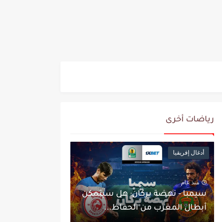
رياضات أخرى
أدغال إفريقيا
منذ عام
سيمبا - نهضة بركان: هل سيتمكن
أبطال المغرب من الحفاظ...