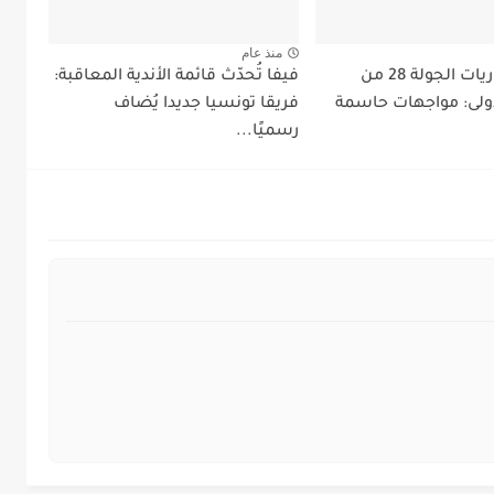
منذ عام
برنامج مباريات الجولة 28 من
فيفا تُحدّث قائمة الأندية المعاقبة:
لأولى: مواجهات حاسمة
فريقا تونسيا جديدا يُضاف
رسميًا...