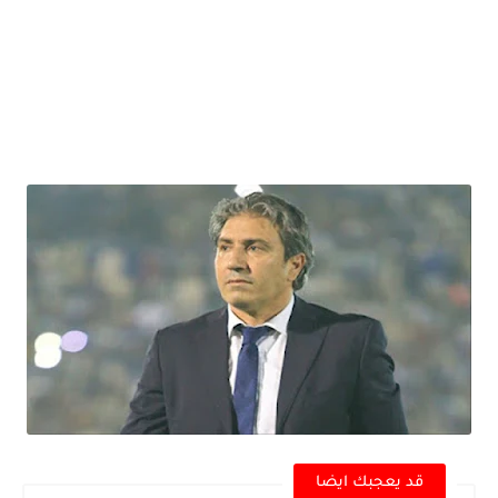
قد يعجبك ايضا