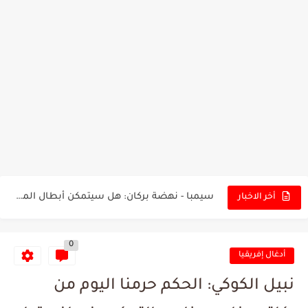
تونس - البرازيل: التشكيلة الاقرب لنسور قرطاج والقنوات الناقلة للمباراة
توقعات الذكاء الاصطناعي بسيناريو والنتيجة النهائية لمباراة الترجي وفلامنغو
سيمبا - نهضة بركان: هل سيتمكن أبطال المغرب من الحفاظ...
كريستال بالاس - مانشستر سيتي: هل نشهد المفاجأة في كأس...
أخر الاخبار
البرنامج الكامل لنهائي البطولة بين الاتحاد المنستيري والنادي الإفريقي
0
عرض قطري يُغري ادارة النادي الإفريقي للتخلي عن موهبتها
أدغال إفريقيا
المدرب التونسي المتألق معين الشعباني يكشف عن اهدافه المستقبلية
نبيل الكوكي: الحكم حرمنا اليوم من
الكشف عن البرنامج الكامل لمباريات المنتخب التونسي خلال شهر جوان