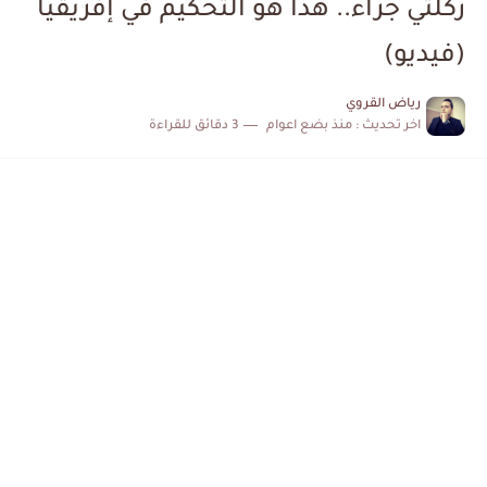
ركلتي جزاء.. هذا هو التحكيم في إفريقيا
إصابة محمد أمين بن عمر بعد اعتداء في سوسة والأمن...
(فيديو)
كابتن مانشستر يونايتد يدعم حنبعل المجبري
رياض القروي
اخر تحديث :
منذ بضع اعوام
3 دقائق للقراءة