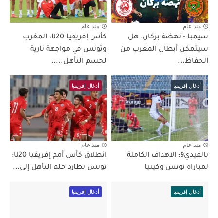
منذ عام
منذ عام
سيمبا - نهضة بركان: هل
كأس إفريقيا U20: المغرب
سيتمكن أبطال المغرب من
وتونس في مواجهة نارية
الحفاظ...
لحسم التأهل.....
أدغال إفريقيا
أدغال إفريقيا
منذ عام
منذ عام
بالفيدي9: الاهداف الكاملة
انطلاق كأس أمم إفريقيا U20:
لمباراة تونس وكينيا
تونس تطارد حلم التأهل إلى...
أدغال إفريقيا
أدغال إفريقيا