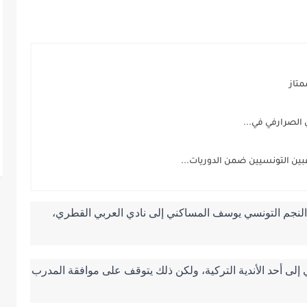
متاز
 الصرارفي في...
عبين التونسيين ضمن الدوريات...
في نهاية شهر جوان المقبل، ستنتهي فترة إعارة النجم التونسي يوسف المساكني إلى نادي العربي القطري، 
تتردد الأنباء حول سيناريو إمكانية إعارة المساكني إلى أحد الأندية التركية، ولكن ذلك يتوقف على موافقة المدرب 