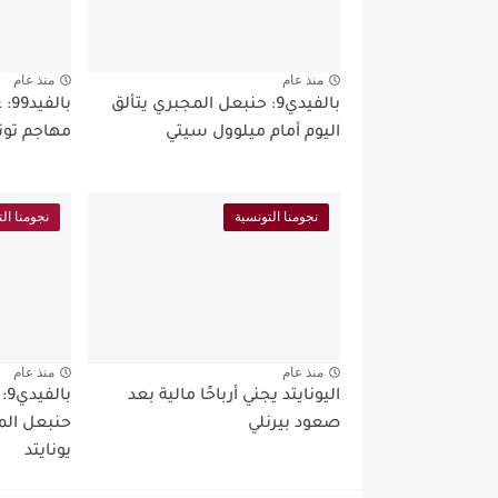
منذ عام
منذ عام
بالفيدي9: حنبعل المجبري يتألق
اليوم أمام ميلوول سيتي
مهاجم تون
نجومنا التونسية
نجومنا ال
منذ عام
منذ عام
اليونايتد يجني أرباحًا مالية بعد
با
صعود بيرنلي
حنبعل الم
يونايتد