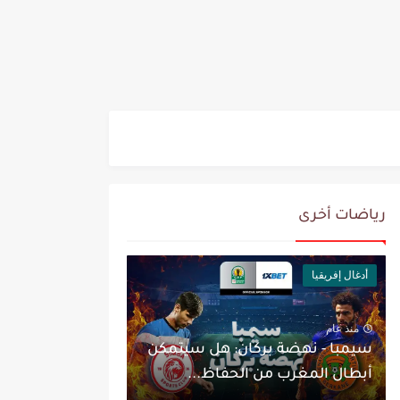
رياضات أخرى
أدغال إفريقيا
منذ عام
سيمبا - نهضة بركان: هل سيتمكن
أبطال المغرب من الحفاظ...