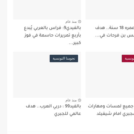
منذ عام
بالفيد99: عمره 18 سنة.. هدف
بالفيدي9: فراس بالعربي يُبدع
س بن فرحات في...
بأربع تمريرات حاسمة في فوز
كبير...
تونسية
نجومنا التونسية
منذ عام
لفيدي9: جميع لمسات ومهارات
بالفيد99 : دربي العرب.. هدف
جبري امام شيفيلد
عالمي للجبري