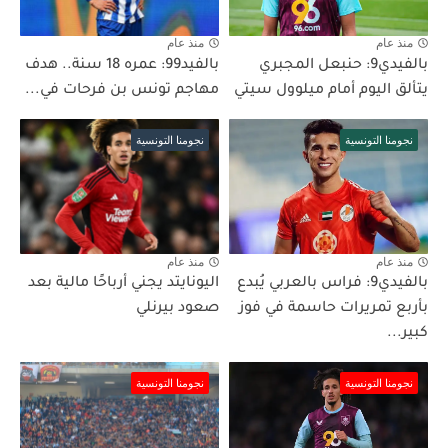
منذ عام
منذ عام
بالفيدي9: حنبعل المجبري
بالفيد99: عمره 18 سنة.. هدف
يتألق اليوم أمام ميلوول سيتي
مهاجم تونس بن فرحات في...
نجومنا التونسية
نجومنا التونسية
منذ عام
منذ عام
بالفيدي9: فراس بالعربي يُبدع
اليونايتد يجني أرباحًا مالية بعد
بأربع تمريرات حاسمة في فوز
صعود بيرنلي
كبير...
نجومنا التونسية
نجومنا التونسية