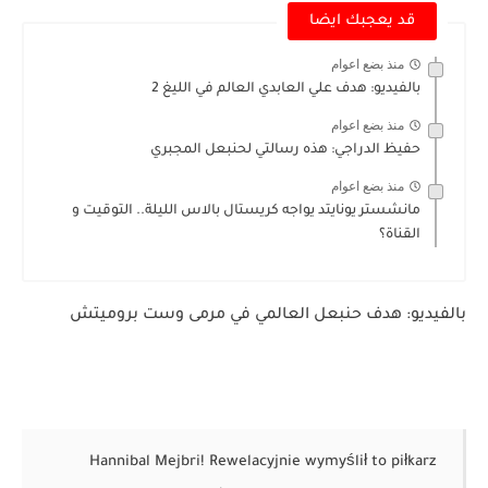
قد يعجبك ايضا
منذ بضع اعوام
بالفيديو: هدف علي العابدي العالم في الليغ 2
منذ بضع اعوام
حفيظ الدراجي: هذه رسالتي لحنبعل المجبري
منذ بضع اعوام
مانشستر يونايتد يواجه كريستال بالاس الليلة.. التوقيت و
القناة؟
بالفيديو: هدف حنبعل العالمي في مرمى وست بروميتش
Hannibal Mejbri! Rewelacyjnie wymyślił to piłkarz