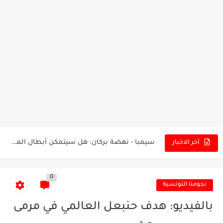
تونس - البرازيل: التشكيلة الاقرب لنسور قرطاج والقنوات الناقلة للمباراة
توقعات الذكاء الاصطناعي بسيناريو والنتيجة النهائية لمباراة الترجي وفلامنغو
سيمبا - نهضة بركان: هل سيتمكن أبطال المغرب من الحفاظ...
أخر الاخبار
كريستال بالاس - مانشستر سيتي: هل نشهد المفاجأة في كأس...
0
البرنامج الكامل لنهائي البطولة بين الاتحاد المنستيري والنادي الإفريقي
نجومنا التونسية
عرض قطري يُغري ادارة النادي الإفريقي للتخلي عن موهبتها
بالفيديو: هدف حنبعل العالمي في مرمى
المدرب التونسي المتألق معين الشعباني يكشف عن اهدافه المستقبلية