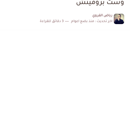
وست بروميتش
الكشف عن البرنامج الكامل لمباريات المنتخب التونسي خلال شهر جوان
رياض القروي
اخر تحديث :
منذ بضع اعوام
3 دقائق للقراءة
إصابة محمد أمين بن عمر بعد اعتداء في سوسة والأمن...
كابتن مانشستر يونايتد يدعم حنبعل المجبري