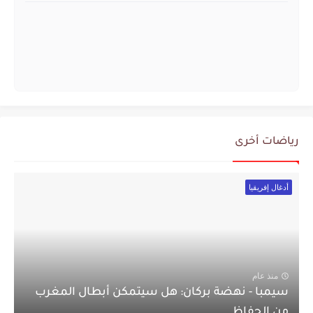
رياضات أخرى
أدغال إفريقيا
منذ عام
سيمبا - نهضة بركان: هل سيتمكن أبطال المغرب
من الحفاظ...