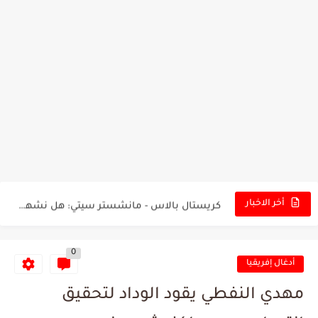
تونس - البرازيل: التشكيلة الاقرب لنسور قرطاج والقنوات الناقلة للمباراة
توقعات الذكاء الاصطناعي بسيناريو والنتيجة النهائية لمباراة الترجي وفلامنغو
سيمبا - نهضة بركان: هل سيتمكن أبطال المغرب من الحفاظ...
كريستال بالاس - مانشستر سيتي: هل نشهد المفاجأة في كأس...
أخر الاخبار
البرنامج الكامل لنهائي البطولة بين الاتحاد المنستيري والنادي الإفريقي
0
عرض قطري يُغري ادارة النادي الإفريقي للتخلي عن موهبتها
أدغال إفريقيا
المدرب التونسي المتألق معين الشعباني يكشف عن اهدافه المستقبلية
مهدي النفطي يقود الوداد لتحقيق
الكشف عن البرنامج الكامل لمباريات المنتخب التونسي خلال شهر جوان