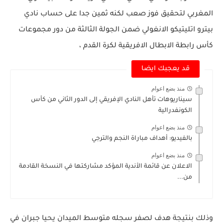
المغربي لتحقيق فوز صعب لكنه ثمين جدا على حساب نادي
بيترو اتليتيكو الانغولي ضمن الجولة الثالثة من دور مجموعات
كأس رابطة الابطال الافريقية لكرة القدم ،
قد يعجبك ايضا
منذ بضع اعوام
سيناريوهات تأهل النادي الإفريقي إلى الدور الثاني من كأس
الكونفدرالية
منذ بضع اعوام
بالفيديو: أهداف مباراة النجم والترجي
منذ بضع اعوام
الاعلان عن قائمة الأندية المؤكد مشاركتها في النسخة القادمة
من...
وذلك بنتيجة هدف لصفر سجله متوسط الميدان يحيا جبران في