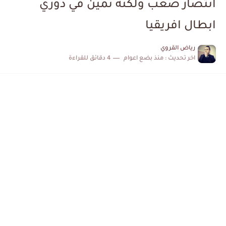
انتصار صعب ولكنه ثمين في دوري
إصابة محمد أمين بن عمر بعد اعتداء في سوسة والأمن...
ابطال افريقيا
كابتن مانشستر يونايتد يدعم حنبعل المجبري
رياض القروي
اخر تحديث :
منذ بضع اعوام
4 دقائق للقراءة