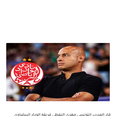
قاد المدرب التونسي مهدي النفطي فريقه الوداد البيضاوي