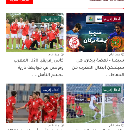
مقالات قد تهمك
عرض المزيد
أدغال إفريقيا
أدغال إفريقيا
منذ عام
منذ عام
سيمبا - نهضة بركان: هل
كأس إفريقيا U20: المغرب
سيتمكن أبطال المغرب من
وتونس في مواجهة نارية
الحفاظ...
لحسم التأهل.....
أدغال إفريقيا
أدغال إفريقيا
منذ عام
منذ عام