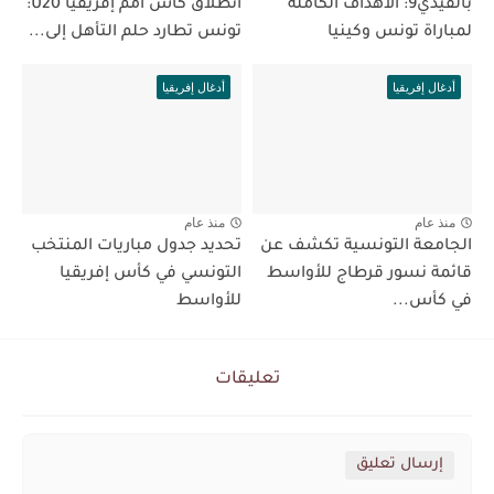
بالفيدي9: الاهداف الكاملة
انطلاق كأس أمم إفريقيا U20:
لمباراة تونس وكينيا
تونس تطارد حلم التأهل إلى...
أدغال إفريقيا
أدغال إفريقيا
منذ عام
منذ عام
الجامعة التونسية تكشف عن
تحديد جدول مباريات المنتخب
قائمة نسور قرطاج للأواسط
التونسي في كأس إفريقيا
في كأس...
للأواسط
تعليقات
إرسال تعليق