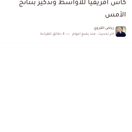
كأس افريقيا للأواسط وتذكير بنتائج
الكشف عن البرنامج الكامل لمباريات المنتخب التونسي خلال شهر جوان
الأمس
إصابة محمد أمين بن عمر بعد اعتداء في سوسة والأمن...
رياض القروي
اخر تحديث :
منذ بضع اعوام
4 دقائق للقراءة
كابتن مانشستر يونايتد يدعم حنبعل المجبري