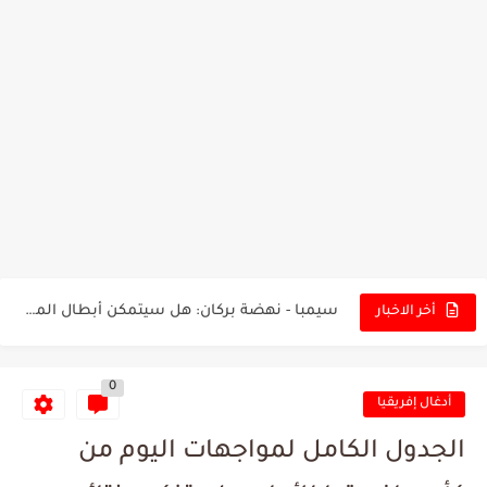
تونس - البرازيل: التشكيلة الاقرب لنسور قرطاج والقنوات الناقلة للمباراة
توقعات الذكاء الاصطناعي بسيناريو والنتيجة النهائية لمباراة الترجي وفلامنغو
سيمبا - نهضة بركان: هل سيتمكن أبطال المغرب من الحفاظ...
أخر الاخبار
كريستال بالاس - مانشستر سيتي: هل نشهد المفاجأة في كأس...
0
البرنامج الكامل لنهائي البطولة بين الاتحاد المنستيري والنادي الإفريقي
أدغال إفريقيا
عرض قطري يُغري ادارة النادي الإفريقي للتخلي عن موهبتها
الجدول الكامل لمواجهات اليوم من
المدرب التونسي المتألق معين الشعباني يكشف عن اهدافه المستقبلية