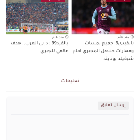
منذ عام
منذ عام
بالفيدي9: جميع لمسات
بالفيد99 : دربي العرب.. هدف
ومهارات حنبعل المجبري امام
عالمي للجبري
شيفيلد يونايتد
تعليقات
إرسال تعليق