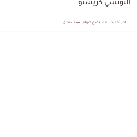
التونسي كريستو
الكشف عن البرنامج الكامل لمباريات المنتخب التونسي خلال شهر جوان
.
اخر تحديث :
منذ بضع اعوام
3 دقائق للقراءة
إصابة محمد أمين بن عمر بعد اعتداء في سوسة والأمن...
كابتن مانشستر يونايتد يدعم حنبعل المجبري