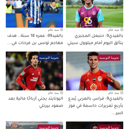
منذ عام
منذ عام
بالفيدي9: حنبعل المجبري
بالفيد99: عمره 18 سنة.. هدف
يتألق اليوم أمام ميلوول سيتي
مهاجم تونس بن فرحات في...
نجومنا التونسية
نجومنا التونسية
منذ عام
منذ عام
بالفيدي9: فراس بالعربي يُبدع
اليونايتد يجني أرباحًا مالية بعد
بأربع تمريرات حاسمة في فوز
صعود بيرنلي
كبير...
نجومنا التونسية
نجومنا التونسية