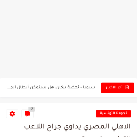
تونس - البرازيل: التشكيلة الاقرب لنسور قرطاج والقنوات الناقلة للمباراة
توقعات الذكاء الاصطناعي بسيناريو والنتيجة النهائية لمباراة الترجي وفلامنغو
سيمبا - نهضة بركان: هل سيتمكن أبطال المغرب من الحفاظ...
أخر الاخبار
كريستال بالاس - مانشستر سيتي: هل نشهد المفاجأة في كأس...
0
البرنامج الكامل لنهائي البطولة بين الاتحاد المنستيري والنادي الإفريقي
نجومنا التونسية
عرض قطري يُغري ادارة النادي الإفريقي للتخلي عن موهبتها
الاهلي المصري يداوي جراح اللاعب
المدرب التونسي المتألق معين الشعباني يكشف عن اهدافه المستقبلية