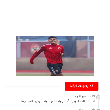
قد يعجبك ايضا
منذ بضع اعوام
أسامة الحدادي يفكّ الارتباط مع ناديه التركي..السبب؟!
منذ بضع اعوام