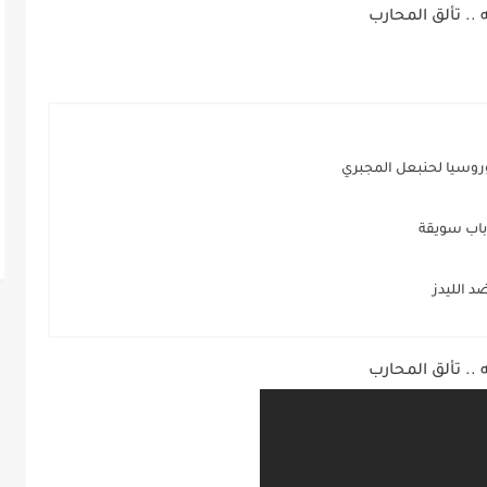
.. تألق المحارب
روسيا لحنبعل المجبري
 باب سويقة
د الليدز
.. تألق المحارب