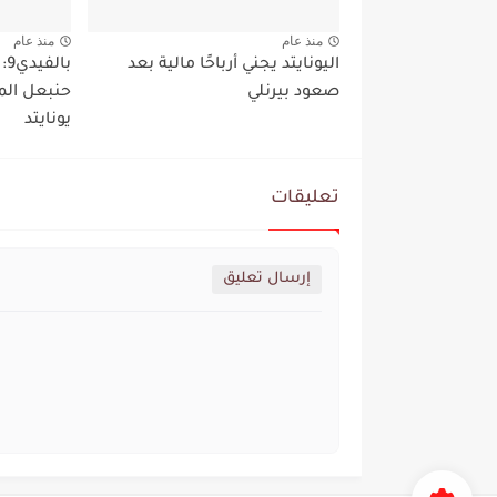
منذ عام
منذ عام
اليونايتد يجني أرباحًا مالية بعد
با
صعود بيرنلي
حنبعل الم
يونايتد
تعليقات
إرسال تعليق