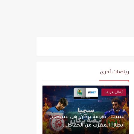
رياضات أخرى
أدغال إفريقيا
منذ عام
سيمبا - نهضة بركان: هل سيتمكن
أبطال المغرب من الحفاظ...