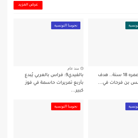
عرض المزيد
تونسية
نجومنا التونسية
منذ عام
بالفيد99: عمره 18 سنة.. هدف
بالفيدي9: فراس بالعربي يُبدع
س بن فرحات في...
بأربع تمريرات حاسمة في فوز
كبير...
تونسية
نجومنا التونسية