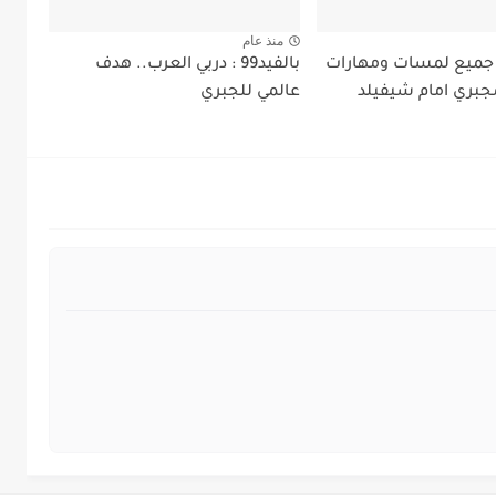
منذ عام
لفيدي9: جميع لمسات ومهارات
بالفيد99 : دربي العرب.. هدف
جبري امام شيفيلد
عالمي للجبري