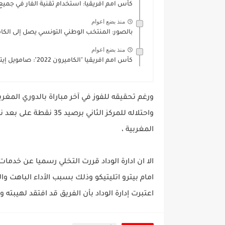
كأس امم افريقيا: استخدام تقنية الفار في جميع 
منذ بضع اعوام
بالصور: المنتخب الوطني التونسي يصل إلى الكا
منذ بضع اعوام
كأس امم افريقيا "الكاميرون 2022": صامويل إيتو في تصعيد غير...
ورغم تحقيقه للفوز في آخر مباراة بالدوري الم
واحتلاله للمركز الثاني
المغربية ،
الا ان ادارة الوداد قررت التخلي رسميا عن خدم
امام بيترو اتليتيكو وذلك بسبب الأداء الباهت وال
اعتبرت إدارة الوداد بأن الفريق قد افتقد لهيب