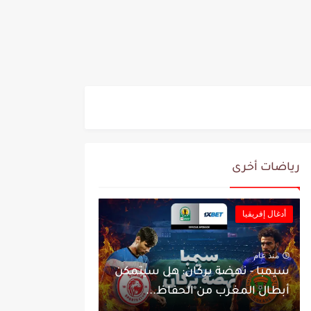
رياضات أخرى
أدغال إفريقيا
منذ عام
سيمبا - نهضة بركان: هل سيتمكن
أبطال المغرب من الحفاظ...