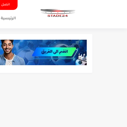
اتصل ب
الرئيسية
تونس - البرازيل: التشكيلة ا