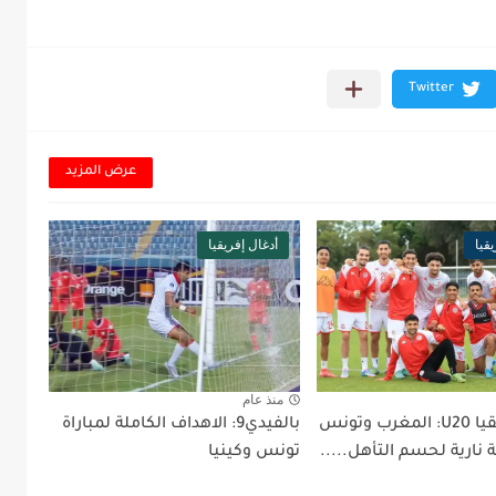
عرض المزيد
قيا
أدغال إفريقيا
منذ عام
كأس إفريقيا U20: المغرب وتونس
بالفيدي9: الاهداف الكاملة لمباراة
نارية لحسم التأهل.....
تونس وكينيا