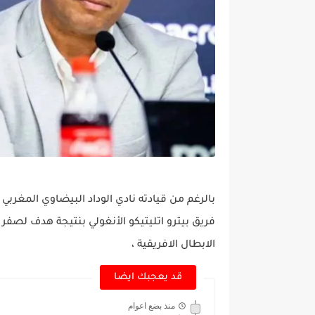
بالرغم من قيادته نادي الوداد البيضاوي المغر
فريق بيترو اتليتيكو الأنغولي بنتيجة هدف لصف
الابطال الافريقية ،
قد يعجبك ايضا
منذ بضع اعوام