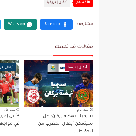
الأقسام
أدغال إفريقيا
مقالات قد تهمك
أدغال إفريقيا
أدغال إفري
منذ عام
منذ عام
سيمبا - نهضة بركان: هل
سيتمكن أبطال المغرب من
في مواجهة 
الحفاظ...