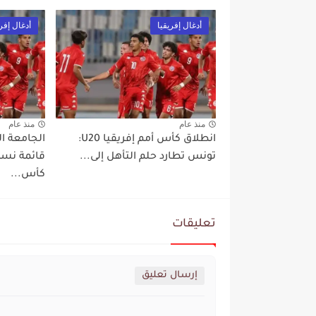
أدغال إفريقيا
أدغال إفري
منذ عام
منذ عام
انطلاق كأس أمم إفريقيا U20:
الجامعة ا
تونس تطارد حلم التأهل إلى...
قائمة نسو
كأس...
تعليقات
إرسال تعليق