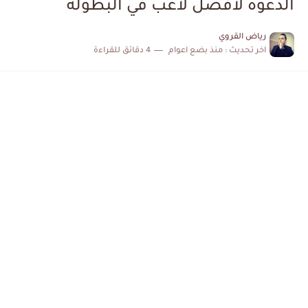
الدعوة لأفضل لاعب في البطولة
إصابة محمد أمين بن عمر بعد اعتداء في سوسة والأمن...
رياض القروي
اخر تحديث :
منذ بضع اعوام
4 دقائق للقراءة
كابتن مانشستر يونايتد يدعم حنبعل المجبري