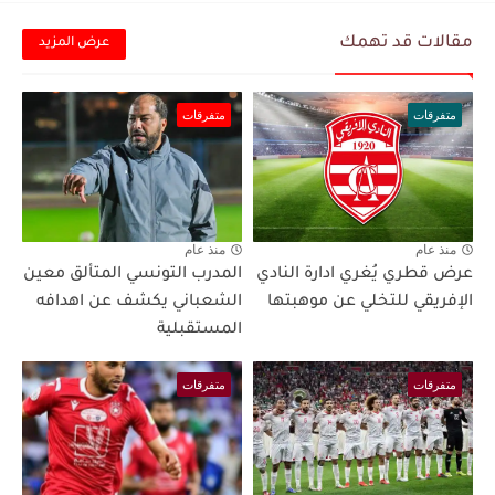
مقالات قد تهمك
عرض المزيد
متفرقات
متفرقات
منذ عام
منذ عام
عرض قطري يُغري ادارة النادي
المدرب التونسي المتألق معين
الإفريقي للتخلي عن موهبتها
الشعباني يكشف عن اهدافه
المستقبلية
متفرقات
متفرقات