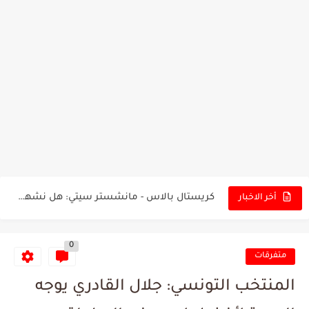
تونس - البرازيل: التشكيلة الاقرب لنسور قرطاج والقنوات الناقلة للمباراة
توقعات الذكاء الاصطناعي بسيناريو والنتيجة النهائية لمباراة الترجي وفلامنغو
سيمبا - نهضة بركان: هل سيتمكن أبطال المغرب من الحفاظ...
كريستال بالاس - مانشستر سيتي: هل نشهد المفاجأة في كأس...
أخر الاخبار
البرنامج الكامل لنهائي البطولة بين الاتحاد المنستيري والنادي الإفريقي
0
عرض قطري يُغري ادارة النادي الإفريقي للتخلي عن موهبتها
متفرقات
المدرب التونسي المتألق معين الشعباني يكشف عن اهدافه المستقبلية
المنتخب التونسي: جلال القادري يوجه
الكشف عن البرنامج الكامل لمباريات المنتخب التونسي خلال شهر جوان