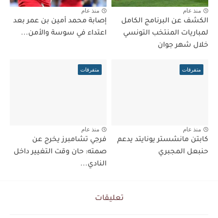
منذ عام
منذ عام
الكشف عن البرنامج الكامل
إصابة محمد أمين بن عمر بعد
لمباريات المنتخب التونسي
اعتداء في سوسة والأمن...
خلال شهر جوان
متفرقات
متفرقات
منذ عام
منذ عام
كابتن مانشستر يونايتد يدعم
فرجي تشامبرز يخرج عن
حنبعل المجبري
صمته: حان وقت التغيير داخل
النادي...
تعليقات