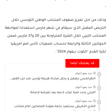
،
وذلك من اجل تعزيز صفوف المنتخب الوطني التونسي خلال
التربص المقبل الذي سيقام في شهر مارس استعدادا لمواجهة
المنتخب الليبي خلال الفترة المتراوحة بين 20 و27 مارس ضمن
الجولتين الثالثة والرابعة لحساب تصفيات كأس امم افريقيا
لكرة القدم "الكوت ديفوار 2024".
قد يعجبك ايضا
منذ بضع اعوام
الطرابلسي ينفعل و يحلل مباراة هزيمة تونس ضد جزر القمر...
منذ بضع اعوام
الترجي يحدد فترة غياب لاعبه بعد تعرضه لإصابة
منذ بضع اعوام
النادي الافريقي يستعيد زخمه بعودة المصابين امام منتخب